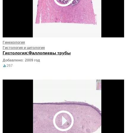
Гинекология
Гистология и цитология
Гистология:Фаллопиевы трубы
Добавлено:
2009 год
267