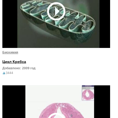
Биохимия
Цикл Кребса
Добавлено:
2009 год
3444