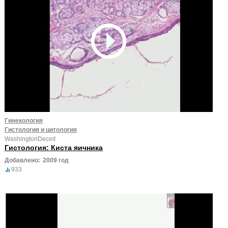
Гинекология
Гистология и цитология
WashingtonDeceit
Гистология: Киста яичника
Добавлено:
2009 год
933