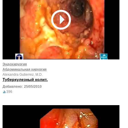
Эндохирургия
Абдоминальная хирургия
Alexandra Gutierrez, M.D.
Туберкулезный колит.
Добавлено:
25/05/2010
396