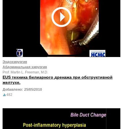
Эндохирургия
Абдоминальная хирургия
Prof. Martin L. Freeman, M.D.
EUS техника билиарного дренажа при обструктивной
желтухе.
Добавлено:
25/05/2010
482