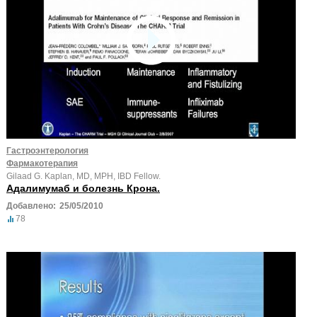
Гастроэнтерология
Фармакотерапия
Gilaad G. Kaplan, MD, MPH, IBD Fellow.
Адалимумаб и болезнь Крона.
Добавлено:
25/05/2010
78