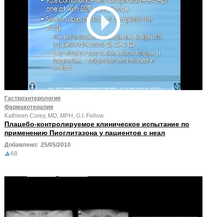
Гастроэнтерология
Фармакотерапия
Kathleen Corey, MD, MPH, G.I. Fellow.
Плацебо-контролируемое клиническое испытание по
применению Пиоглитазона у пациентов с неал
Добавлено:
25/05/2010
68