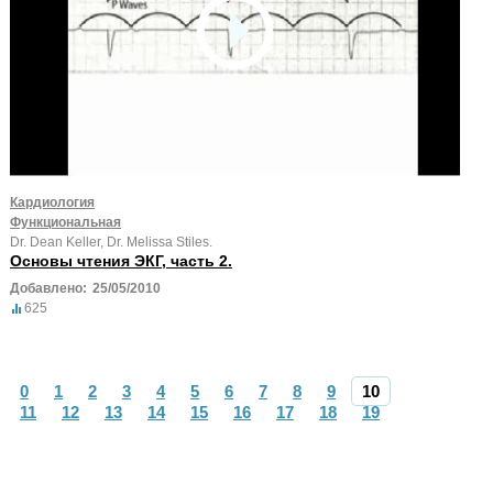
Кардиология
Функциональная
Dr. Dean Keller, Dr. Melissa Stiles.
Основы чтения ЭКГ, часть 2.
Добавлено:
25/05/2010
625
0
1
2
3
4
5
6
7
8
9
10
11
12
13
14
15
16
17
18
19