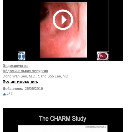
Эндохирургия
Абдоминальная хирургия
Dong Wan Seo, M.D., Sang Soo Lee, MD.
Холангиоскопия.
Добавлено:
25/05/2010
467