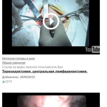
Опухоли головы и шеи
Общая хирургия
Ссылку на видео прислал пользователь Ван
Тиреоидэктомия, центральная лимфаденэктомия.
Добавлено:
26/05/2010
1974