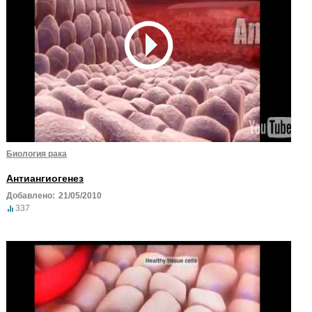
Биология рака
Антиангиогенез
Добавлено:
21/05/2010
337