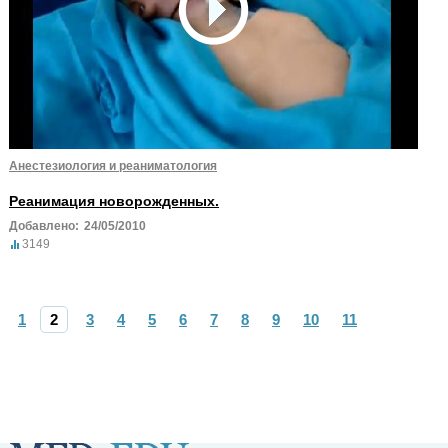
Анестезиология и реаниматология
Реанимация новорожденных.
Добавлено:
24/05/2010
3149
1
2
3
4
5
6
7
8
9
10
11