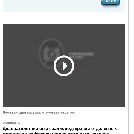
НАЙТИ
Лучевая диагностика и лучевая терапия
Родичев А.
Двадцатилетний опыт радиойодтерапии отдаленных
метастазов дифференцированного рака щитовид