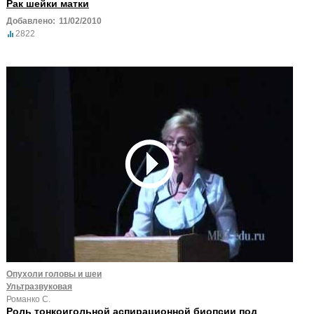
Рак шейки матки
Добавлено:
11/02/2010
2822
Опухоли головы и шеи
Ультразвуковая
Романко С.
Роль тонкоигольной аспирационной биопсии под