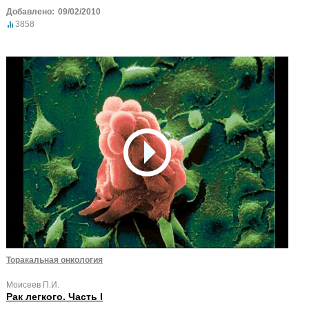
Добавлено:
09/02/2010
3858
Торакальная онкология
Моисеев П.И.
Рак легкого. Часть I