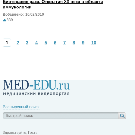
Биотерапия рака. Открытия XX века в области
иммунологии
Добавлено:
10/02/2010
839
1
2
3
4
5
6
7
8
9
10
Расширенный поиск
Здравствуйте, Гость