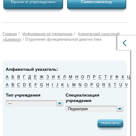
Врачи и учреждения
Симптомчекер
/
/
Главная
Информация об учреждении
Клинический санаторий
/ Отделение функциональной диагностики
«Барвиха»
Алфавитный указатель:
А
Б
В
Г
Д
Е
Ж
З
И
К
Л
М
Н
О
П
Р
С
Т
У
Ф
Х
Ц
Ч
A
B
C
D
E
F
G
H
I
J
K
L
M
N
O
P
Q
R
S
T
U
V
W
Тип учреждения
Специализация
учреждения
---
Педиатрия
ПОКАЗАТЬ