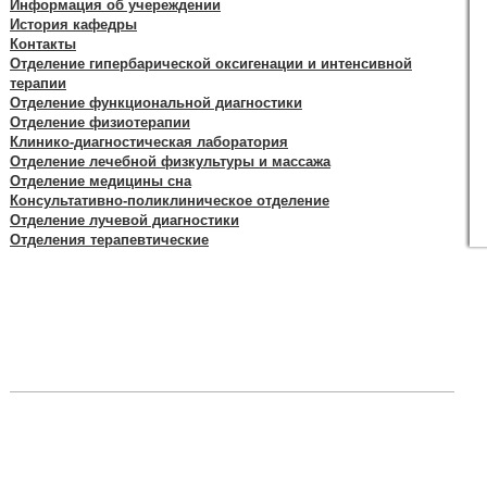
Информация об учереждении
История кафедры
Контакты
Отделение гипербарической оксигенации и интенсивной
терапии
Отделение функциональной диагностики
Отделение физиотерапии
Клинико-диагностическая лаборатория
Отделение лечебной физкультуры и массажа
Отделение медицины сна
Консультативно-поликлиническое отделение
Отделение лучевой диагностики
Отделения терапевтические