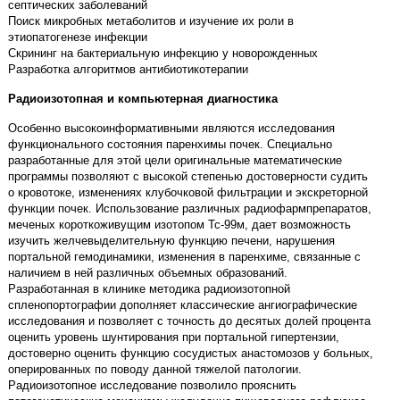
септических заболеваний
Поиск микробных метаболитов и изучение их роли в
этиопатогенезе инфекции
Скрининг на бактериальную инфекцию у новорожденных
Разработка алгоритмов антибиотикотерапии
Радиоизотопная и компьютерная диагностика
Особенно высокоинформативными являются исследования
функционального состояния паренхимы почек. Специально
разработанные для этой цели оригинальные математические
программы позволяют с высокой степенью достоверности судить
о кровотоке, изменениях клубочковой фильтрации и экскреторной
функции почек. Использование различных радиофармпрепаратов,
меченых короткоживущим изотопом Тс-99м, дает возможность
изучить желчевыделительную функцию печени, нарушения
портальной гемодинамики, изменения в паренхиме, связанные с
наличием в ней различных объемных образований.
Разработанная в клинике методика радиоизотопной
спленопортографии дополняет классические ангиографические
исследования и позволяет с точность до десятых долей процента
оценить уровень шунтирования при портальной гипертензии,
достоверно оценить функцию сосудистых анастомозов у больных,
оперированных по поводу данной тяжелой патологии.
Радиоизотопное исследование позволило прояснить