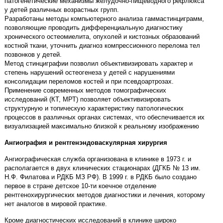
патогенетические механизмы желудочно-пищеводного рефлюкса
у детей различных возрастных групп.
Разработаны методы компьютерного анализа гаммастинциграмм,
позволяющие проводить дифференциальную диагностику
хронического остеомиелита, опухолей и кистозных образований
костной ткани, уточнить диагноз компрессионного перелома тел
позвонков у детей.
Метод стинциграфии позволил объективизировать характер и
степень нарушений остеогенеза у детей с нарушениями
консолидации переломов костей и при псевдоартрозах.
Применение современных методов томографических
исследований (КТ, МРТ) позволяет объективизировать
структурную и топическую характеристику патологических
процессов в различных органах системах, что обеспечивается их
визуализацией максимально близкой к реальному изображению
Ангиография и рентгенэндоваскулярная хирургия
Ангиографическая служба организована в клинике в 1973 г. и
располагается в двух клинических стационарах (ДГКБ № 13 им.
Н.Ф. Филатова и РДКБ МЗ РФ). В 1999 г. в РДКБ было создано
первое в стране детское 10-ти коечное отделение
рентгенохирургических методов диагностики и лечения, которому
нет аналогов в мировой практике.
Кроме диагностических исследований в клинике широко