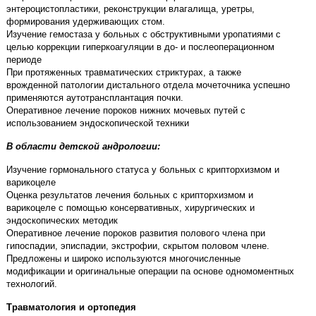
энтероцистопластики, реконструкции влагалища, уретры,
формирования удерживающих стом.
Изучение гемостаза у больных с обструктивными уропатиями с
целью коррекции гиперкоагуляции в до- и послеоперационном
периоде
При протяженных травматических стриктурах, а также
врожденной патологии дистального отдела мочеточника успешно
применяются аутотрансплантация почки.
Оперативное лечение пороков нижних мочевых путей с
использованием эндоскопической техники
В области детской андрологии:
Изучение гормонального статуса у больных с крипторхизмом и
варикоцеле
Оценка результатов лечения больных с крипторхизмом и
варикоцеле с помощью консервативных, хирургических и
эндоскопических методик
Оперативное лечение пороков развития полового члена при
гипоспадии, эписпадии, экстрофии, скрытом половом члене.
Предложены и широко используются многочисленные
модификации и оригинальные операции па основе одномоментных
технологий.
Травматология и ортопедия