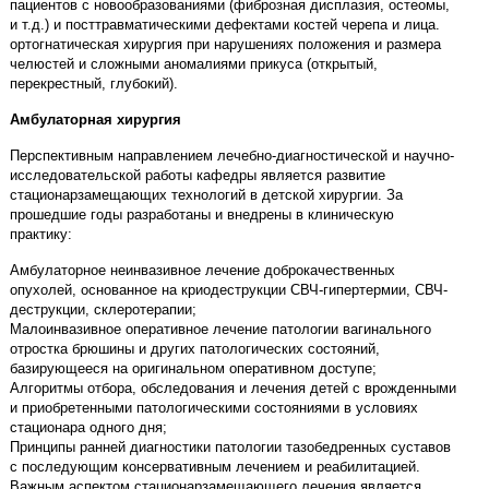
пациентов с новообразованиями (фиброзная дисплазия, остеомы,
и т.д.) и посттравматическими дефектами костей черепа и лица.
ортогнатическая хирургия при нарушениях положения и размера
челюстей и сложными аномалиями прикуса (открытый,
перекрестный, глубокий).
Амбулаторная хирургия
Перспективным направлением лечебно-диагностической и научно-
исследовательской работы кафедры является развитие
стационарзамещающих технологий в детской хирургии. За
прошедшие годы разработаны и внедрены в клиническую
практику:
Амбулаторное неинвазивное лечение доброкачественных
опухолей, основанное на криодеструкции СВЧ-гипертермии, СВЧ-
деструкции, склеротерапии;
Малоинвазивное оперативное лечение патологии вагинального
отростка брюшины и других патологических состояний,
базирующееся на оригинальном оперативном доступе;
Алгоритмы отбора, обследования и лечения детей с врожденными
и приобретенными патологическими состояниями в условиях
стационара одного дня;
Принципы ранней диагностики патологии тазобедренных суставов
с последующим консервативным лечением и реабилитацией.
Важным аспектом стационарзамещающего лечения является