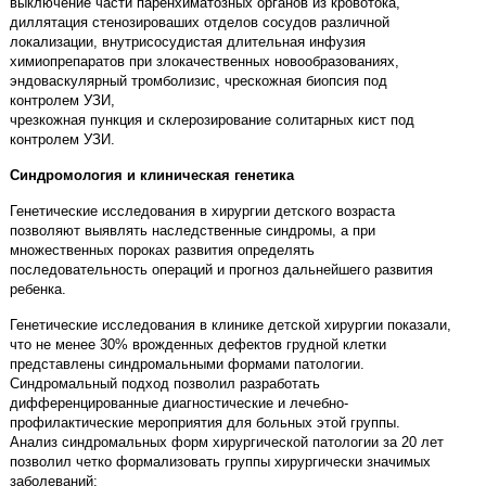
выключение части паренхиматозных органов из кровотока,
диллятация стенозироваших отделов сосудов различной
локализации, внутрисосудистая длительная инфузия
химиопрепаратов при злокачественных новообразованиях,
эндоваскулярный тромболизис, чрескожная биопсия под
контролем УЗИ,
чрезкожная пункция и склерозирование солитарных кист под
контролем УЗИ.
Синдромология и клиническая генетика
Генетические исследования в хирургии детского возраста
позволяют выявлять наследственные синдромы, а при
множественных пороках развития определять
последовательность операций и прогноз дальнейшего развития
ребенка.
Генетические исследования в клинике детской хирургии показали,
что не менее 30% врожденных дефектов грудной клетки
представлены синдромальными формами патологии.
Синдромальный подход позволил разработать
дифференцированные диагностические и лечебно-
профилактические мероприятия для больных этой группы.
Анализ синдромальных форм хирургической патологии за 20 лет
позволил четко формализовать группы хирургически значимых
заболеваний: