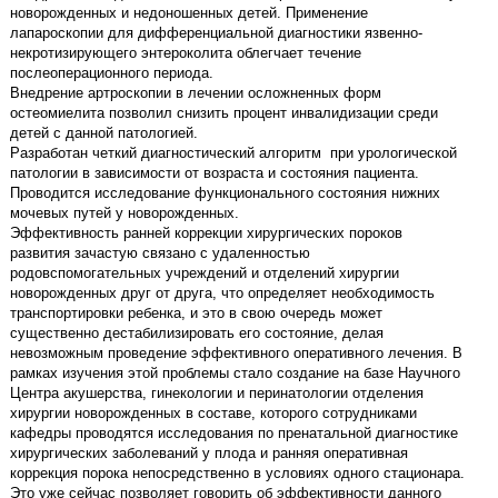
новорожденных и недоношенных детей. Применение
лапароскопии для дифференциальной диагностики язвенно-
некротизирующего энтероколита облегчает течение
послеоперационного периода.
Внедрение артроскопии в лечении осложненных форм
остеомиелита позволил снизить процент инвалидизации среди
детей с данной патологией.
Разработан четкий диагностический алгоритм при урологической
патологии в зависимости от возраста и состояния пациента.
Проводится исследование функционального состояния нижних
мочевых путей у новорожденных.
Эффективность ранней коррекции хирургических пороков
развития зачастую связано с удаленностью
родовспомогательных учреждений и отделений хирургии
новорожденных друг от друга, что определяет необходимость
транспортировки ребенка, и это в свою очередь может
существенно дестабилизировать его состояние, делая
невозможным проведение эффективного оперативного лечения. В
рамках изучения этой проблемы стало создание на базе Научного
Центра акушерства, гинекологии и перинатологии отделения
хирургии новорожденных в составе, которого сотрудниками
кафедры проводятся исследования по пренатальной диагностике
хирургических заболеваний у плода и ранняя оперативная
коррекция порока непосредственно в условиях одного стационара.
Это уже сейчас позволяет говорить об эффективности данного