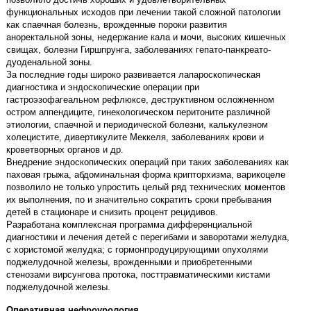
функциональных исходов при лечении такой сложной патологии
как спаечная болезнь, врожденные пороки развития
аноректальной зоны, недержание кала и мочи, высоких кишечных
свищах, болезни Гиршпрунга, заболеваниях гепато-панкреато-
дуоденальной зоны.
За последние годы широко развивается лапароскопическая
диагностика и эндоскопические операции при
гастроэзофагеальном рефлюксе, деструктивном осложненном
остром аппендиците, гинекологическом перитоните различной
этиологии, спаечной и периодической болезни, калькулезном
холецистите, дивертикулите Меккеля, заболеваниях крови и
кроветворных органов и др.
Внедрение эндоскопических операций при таких заболеваниях как
паховая грыжа, абдоминальная форма крипторхизма, варикоцеле
позволило не только упростить целый ряд технических моментов
их выполнения, по и значительно сократить сроки пребывания
детей в стационаре и снизить процент рецидивов.
Разработана комплексная программа дифференциальной
диагностики и лечения детей с перегибами и заворотами желудка,
с хористомой желудка; с гормонпродуцирующими опухолями
поджелудочной железы, врожденными и приобретенными
стенозами вирсунгова протока, посттравматическими кистами
поджелудочной железы.
Оперативная нефроурология