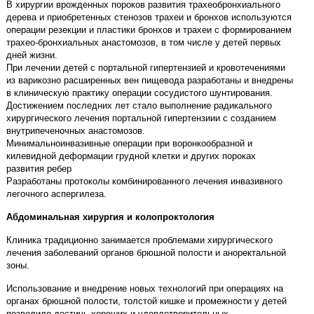
В хирургии врожденных пороков развития трахеобронхиального
дерева и приобретенных стенозов трахеи и бронхов используются
операции резекции и пластики бронхов и трахеи с формированием
трахео-бронхиальных анастомозов, в том числе у детей первых
дней жизни.
При лечении детей с портальной гипертензией и кровотечениями
из варикозно расширенных вен пищевода разработаны и внедрены
в клиническую практику операции сосудистого шунтирования.
Достижением последних лет стало выполнение радикального
хирургического лечения портальной гипертензиии с созданием
внутрипеченочных анастомозов.
Минимальноинвазивные операции при воронкообразной и
килевидной деформации грудной клетки и других пороках
развития ребер
Разработаны протоколы комбинированного лечения инвазивного
легочного аспергилеза.
Абдоминальная хирургия и колопроктология
Клиника традиционно занимается проблемами хирургического
лечения заболеваний органов брюшной полости и аноректальной
зоны.
Использование и внедрение новых технологий при операциях на
органах брюшной полости, толстой кишке и промежности у детей
позволило достичь хороших и удовлетворительных