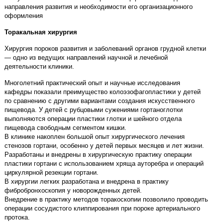
направления развития и необходимости его организационного
оформления
Торакальная хирургия
Хирургия пороков развития и заболеваний органов грудной клетки
— одно из ведущих направлений научной и лечебной
деятельности клиники.
Многолетний практический опыт и научные исследования
кафедры показали преимущество колоэзофагопластики у детей
по сравнению с другими вариантами создания искусственного
пищевода. У детей с рубцовыми сужениями гортаноглотки
выполняются операции пластики глотки и шейного отдела
пищевода свободным сегментом кишки.
В клинике накоплен большой опыт хирургического лечения
стенозов гортани, особенно у детей первых месяцев и лет жизни.
Разработаны и внедрены в хирургическую практику операции
пластики гортани с использованием хряща ауторебра и операций
циркулярной резекции гортани.
В хирургии легких разработана и внедрена в практику
фибробронхоскопия у новорожденных детей.
Внедрение в практику методов торакоскопии позволило проводить
операции сосудистого клиппирования при пороке артериального
протока.