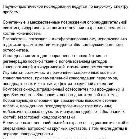
Научно-практическое исследования ведутся по широкому спектру
проблем:
Сочетанные и множественные повреждения опорно-двигательной
системы; хирургическая тактика в лечении открытых переломов
костей конечностей.
Разработаны показания к дифференцированному использованию
в детской травматологии методов стабильно-функционального
остеосинтеза.
Исследования методов направленного воздействия на
регенерацию костной ткани с использованием методов
консервативной и хирургической стимуляции остеогенеза
Изучаются возможности применения современных костных
трансплантатов, при замедленной консолидации переломов,
псевдоартрозах и костных дефектах различной этиологии.
Компрессионно-дистракционный остеосинтез при врожденных и
приобретенных заболеваниях опорно-двигательной системы;
Корригирующие операции при врожденном высоком стоянии
лопатки, врожденном псевдоартрозе-дизостозе ключицы;
доброкачественных опухолях и опухолеподобных заболеваниях
костей; экзостозной хондродисплазии
В клинике накоплен наибольший в стране опыт диагностической и
оперативной артроскопии крупных суставов, в том числе детям в
периоде новорожденности.