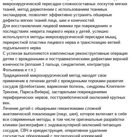
микрохирургической пересадки сложносоставных лоскутов мягких
тканей, метод дермотензии с использованием тканевых
экспандеров, позволяет эффективно устранять обширные
дефекты мягких тканей лица, шеи и конечностей.
Для восстановления лицевой мимики при повреждениях и
последствиях неврита лицевого нерва у детей, успешно
используются методы микрохирургической пересадки мышц,
перекрестной пластики лицевого нерва и транспозицию ветвей
подъязычного нерва
С успехом выполняются комплексные реконструктивные операции
детям с врожденными и посттравматическими дефектами верхней
конечности (аплазия 1 пальца, синдактилия, контрактура
Фолькмана и т.п.)
Традиционной микрохирургический метод находит свое
применение в лечении детей с врожденными пороками развития
сосудов (флебэктазии, варикозная болезнь, синдромы Клиппеля-
Треноне, Паркса-Вебера), застарелыми повреждениями
периферических нервов, посттромботической окклюзией крупных
вен.
Лечение детей с обширными гемангиомами сложной
анатомической локализации (лицо, шея), которое включает в себя
все современные методы, в том числе оригинальные разработки
клиники (ангиография с эндоваскулярной окклюзией питающих
сосудов, СВЧ и криодеструкция, оперативное удаление
сосудистых образований с последующей коррекцией