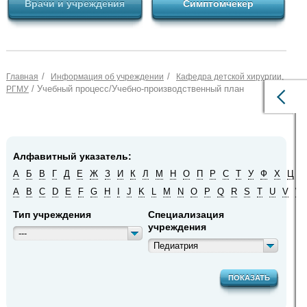
Врачи и учреждения
Симптомчекер
/
/
Главная
Информация об учреждении
Кафедра детской хирургии,
/ Учебный процесс/Учебно-производственный план
РГМУ
Алфавитный указатель:
А
Б
В
Г
Д
Е
Ж
З
И
К
Л
М
Н
О
П
Р
С
Т
У
Ф
Х
Ц
Ч
A
B
C
D
E
F
G
H
I
J
K
L
M
N
O
P
Q
R
S
T
U
V
W
Тип учреждения
Специализация
учреждения
---
Педиатрия
ПОКАЗАТЬ