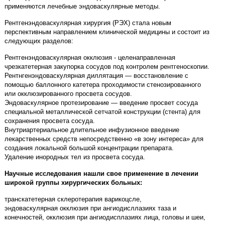
применяются лечебные эндоваскулярные методы.
Рентгенэндоваскулярная хирургия (РЭХ) стала новым
перспективным направлением клинической медицины и состоит из
следующих разделов:
Рентгенэндоваскулярная окклюзия - целенаправленная
чрезкатетерная закупорка сосудов под контролем рентгеноскопии.
Рентнгенэндоваскулярная диллятация
—
восстановление с
помощью баллонного катетера проходимости стенозированного
или окклюзированного просвета сосудов.
Эндоваскулярное протезирование — введение просвет сосуда
специальной металлической сетчатой конструкции (стента) для
сохранения просвета сосуда.
Внутриартериальное длительное инфузионное введение
лекарственных средств непосредственно «в зону интереса» для
создания локальной большой концентрации препарата.
Удаление инородных тел из просвета сосуда.
Научные исследования нашли свое применение в лечении
широкой группы хирургических больных:
транскатетерная склеротерапия варикоцсле,
эндоваскулярная окклюзия при ангиодисллазиях таза и
конечностей, окклюзия при ангиодисплазиях лица, головы и шеи,