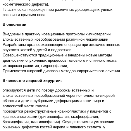
косметического дефекта).
Пластическая коррекция при различных деформациях ушных
раковин и крыльев носа.
В онкологии
Внедрены в практику новационные протоколы химиотерапии
злокачественных новообразований различной локализации
Разработаны органосохраняющие операции при злокачественных
опухолях костей у детей и подростков
Совершенствуются традиционные и внедрены новые методы
диагностики опухолевых процессов головного и спинного мозга,
их пороков развития, гидроцефалии;
Применяется широкий диапазон методов хирургического лечения
В челюстно-лицевой хирургии:
оперируются дети по поводу доброкачественных и
злокачественных новообразований черепно-челюстно-лицевой
области и дети с рубцовыми деформациями кожи лица и
волосистой части головы.
проводятся реконструктивные краниопластики у пациентов с
краниосиностозами (тригоноцефалия, скафоцефалия,
брахицефалия, плагиоцефалия). Осуществляется устранение
обширных дефектов костей черепа и лицевого скелета у