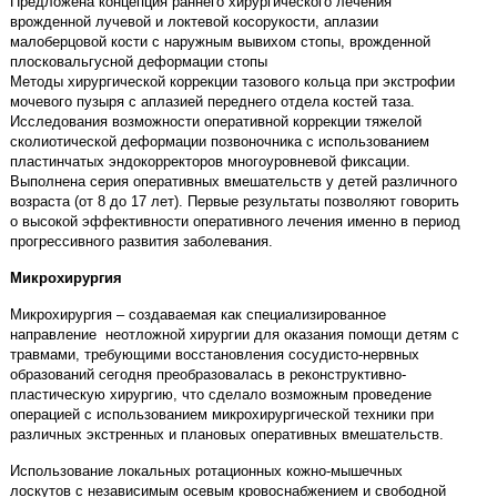
Предложена концепция раннего хирургического лечения
врожденной лучевой и локтевой косорукости, аплазии
малоберцовой кости с наружным вывихом стопы, врожденной
плосковальгусной деформации стопы
Методы хирургической коррекции тазового кольца при экстрофии
мочевого пузыря с аплазией переднего отдела костей таза.
Исследования возможности оперативной коррекции тяжелой
сколиотической деформации позвоночника с использованием
пластинчатых эндокорректоров многоуровневой фиксации.
Выполнена серия оперативных вмешательств у детей различного
возраста (от 8 до 17 лет). Первые результаты позволяют говорить
о высокой эффективности оперативного лечения именно в период
прогрессивного развития заболевания.
Микрохирургия
Микрохирургия – создаваемая как специализированное
направление неотложной хирургии для оказания помощи детям с
травмами, требующими восстановления сосудисто-нервных
образований сегодня преобразовалась в реконструктивно-
пластическую хирургию, что сделало возможным проведение
операцией с использованием микрохирургической техники при
различных экстренных и плановых оперативных вмешательств.
Использование локальных ротационных кожно-мышечных
лоскутов с независимым осевым кровоснабжением и свободной