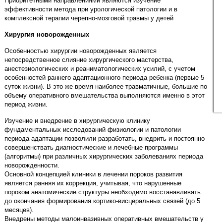
Приоритетными направлениями являются изучение
эффективности метода при урологической патологии и в
комплексной терапии черепно-мозговой травмы у детей
Хирургия новорожденных
Особенностью хирургии новорожденных является
непосредственное слияние хирургического мастерства,
анестезиологических и реаниматологических усилий, с учетом
особенностей раннего адаптационного периода ребенка (первые 5
суток жизни). В это же время наиболее травматичные, большие по
объему оперативного вмешательства выполняются именно в этот
период жизни.
Изучение и внедрение в хирургическую клинику
фундаментальных исследований физиологии и патологии
периода адаптации позволили разработать, внедрить и постоянно
совершенствать диагностические и лечебные программы
(алгоритмы) при различных хирургических заболеваниях периода
новорожденности.
Основной концепцией клиники в лечении пороков развития
является ранняя их коррекция, учитывая, что нарушенные
пороком анатомические структуры необходимо восстанавливать
до окончания формирования кортико-висцеральных связей (до 5
месяцев).
Внедрены методы малоинвазивных оперативных вмешательств у