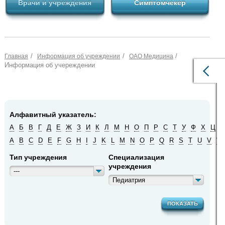
Врачи и учреждения
Симптомчекер
/
/
/
Главная
Информация об учреждении
ОАО Медицина
Информация об учереждении
Алфавитный указатель:
А
Б
В
Г
Д
Е
Ж
З
И
К
Л
М
Н
О
П
Р
С
Т
У
Ф
Х
Ц
Ч
A
B
C
D
E
F
G
H
I
J
K
L
M
N
O
P
Q
R
S
T
U
V
W
Тип учреждения
Специализация
учреждения
---
Педиатрия
ПОКАЗАТЬ