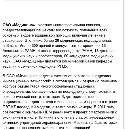
ОАО «Медицина»
- частная многопрофильная клиника,
предоставляющая пациентам возможность получения всех
основных видов медицинской помощи, включая лечение в
стационаре. В клинике более
20
медицинских подразделений,
работают более
300
врачей и консультантов, среди них
13
Академиков РАМН,
4
члена-корреспондента РАМН,
18
докторов
медицинских наук и профессоров,
60
кандидатов медицинских
наук. ОАО «Медицина» является клинической базой кафедры
терапии и семейной медицины РГМУ.
В ОАО «Медицина» ведется системная работа по внедрению
инновационных технологий: в готовящемся к открытию лечебном
корпусе разместятся многопрофильный стационар с
операционными, оснащенными по последнему слову техники, и
онкологический центр,
в котором будет применяться
радиоизотопная диагностика с использованием первого в стране
ПЭТ-КT последней модели, а также гамма-камеры. В 2011 году
совместно с компанией IBM реализуется проект смарт-клиники с
окончанием в июле. Клиника включена в список инновационно-
активных учреждений здравоохранения Москвы, на базе которых
возможно проведение клинических исследований.