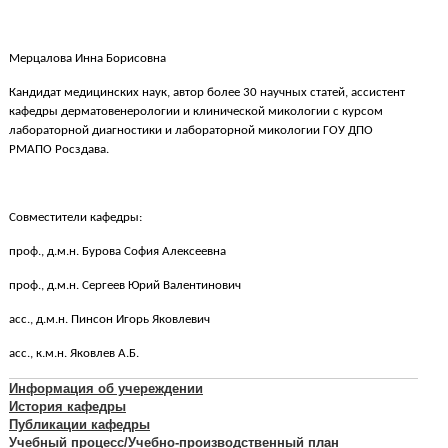
Мерцалова Инна Борисовна
Кандидат медицинских наук, автор более 30 научных статей, ассистент
кафедры дерматовенерологии и клинической микологии с курсом
лабораторной диагностики и лабораторной микологии ГОУ ДПО
РМАПО Росздава.
Совместители кафедры:
проф., д.м.н. Бурова София Алексеевна
проф., д.м.н. Сергеев Юрий Валентинович
асс., д.м.н. Пинсон Игорь Яковлевич
асс., к.м.н. Яковлев А.Б.
Информация об учереждении
История кафедры
Публикации кафедры
Учебный процесс/Учебно-производственный план