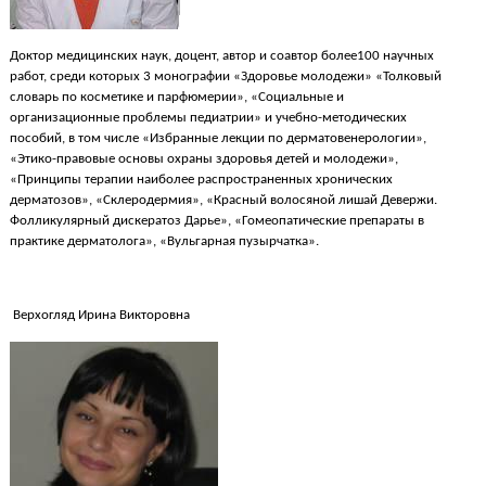
Доктор медицинских наук, доцент, автор и соавтор более100 научных
работ, среди которых 3 монографии «Здоровье молодежи» «Толковый
словарь по косметике и парфюмерии», «Социальные и
организационные проблемы педиатрии» и учебно-методических
пособий, в том числе «Избранные лекции по дерматовенерологии»,
«Этико-правовые основы охраны здоровья детей и молодежи»,
«Принципы терапии наиболее распространенных хронических
дерматозов», «Склеродермия», «Красный волосяной лишай Девержи.
Фолликулярный дискератоз Дарье», «Гомеопатические препараты в
практике дерматолога», «Вульгарная пузырчатка».
Верхогляд Ирина Викторовна