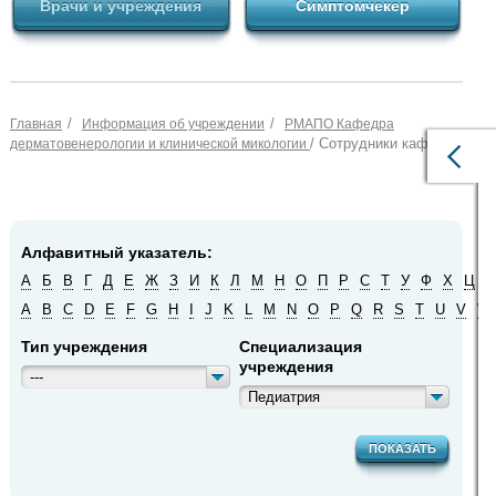
Врачи и учреждения
Симптомчекер
/
/
Главная
Информация об учреждении
РМАПО Кафедра
/ Сотрудники кафедры
дерматовенерологии и клинической микологии
Алфавитный указатель:
А
Б
В
Г
Д
Е
Ж
З
И
К
Л
М
Н
О
П
Р
С
Т
У
Ф
Х
Ц
Ч
A
B
C
D
E
F
G
H
I
J
K
L
M
N
O
P
Q
R
S
T
U
V
W
Тип учреждения
Специализация
учреждения
---
Педиатрия
ПОКАЗАТЬ