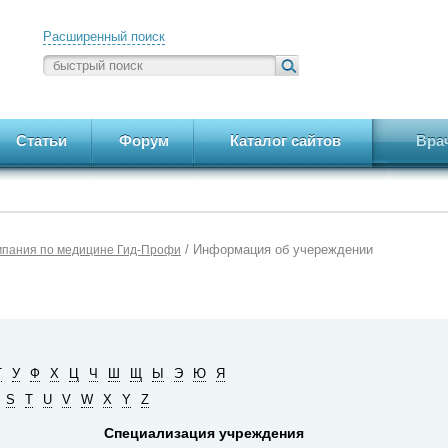
Расширенный поиск
Статьи
Форум
Каталог сайтов
Вра
/ Информация об учереждении
мпания по медицине Гид-Профи
Т
У
Ф
Х
Ц
Ч
Ш
Щ
Ы
Э
Ю
Я
S
T
U
V
W
X
Y
Z
Специализация учреждения