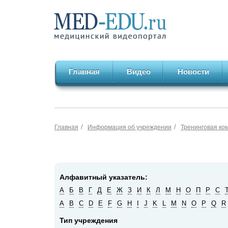
Главная
Видео
Новости
/
/
Главная
Информация об учреждении
Тренинговая ко
Алфавитный указатель:
А
Б
В
Г
Д
Е
Ж
З
И
К
Л
М
Н
О
П
Р
С
A
B
C
D
E
F
G
H
I
J
K
L
M
N
O
P
Q
R
Тип учреждения