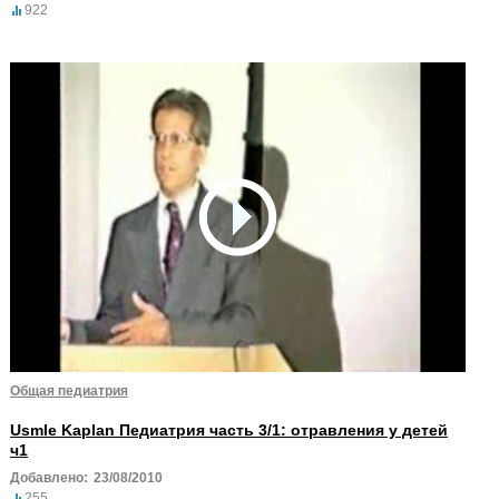
922
Общая педиатрия
Usmle Kaplan Педиатрия часть 3/1: отравления у детей
ч1
Добавлено:
23/08/2010
255