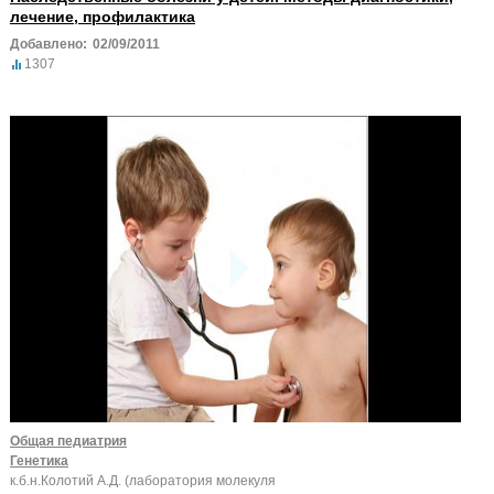
лечение, профилактика
Добавлено:
02/09/2011
1307
Общая педиатрия
Генетика
к.б.н.Колотий А.Д. (лаборатория молекуля