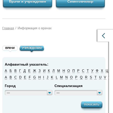
Врачи и учреждения
Симптомчекер
/
Информация о врачах
Главная
ВРАЧИ
УЧРЕЖДЕНИЯ
Алфавитный указатель:
А
Б
В
Г
Д
Е
Ж
З
И
К
Л
М
Н
О
П
Р
С
Т
У
Ф
Х
Ц
Ч
A
B
C
D
E
F
G
H
I
J
K
L
M
N
O
P
Q
R
S
T
U
V
W
Город
Специализация
---
---
ПОКАЗАТЬ