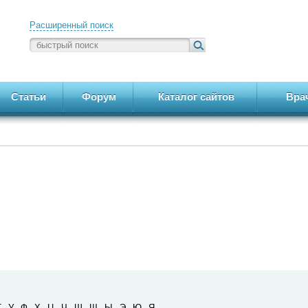
Расширенный поиск
Статьи
Форум
Каталог сайтов
Вра
Т
У
Ф
Х
Ц
Ч
Ш
Щ
Ы
Э
Ю
Я