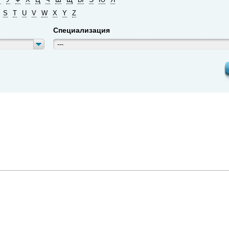
S
T
U
V
W
X
Y
Z
Специализация
---