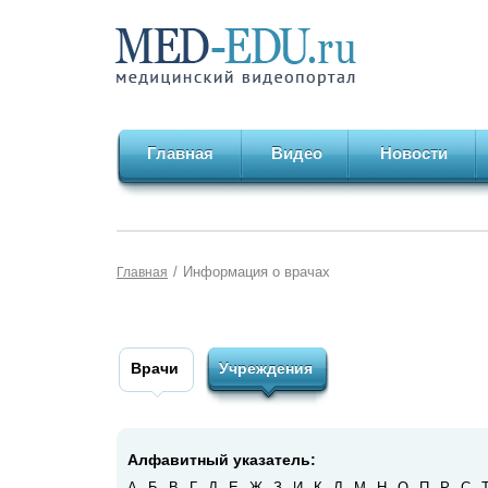
Главная
Видео
Новости
/
Информация о врачах
Главная
Врачи
Учреждения
Алфавитный указатель:
А
Б
В
Г
Д
Е
Ж
З
И
К
Л
М
Н
О
П
Р
С