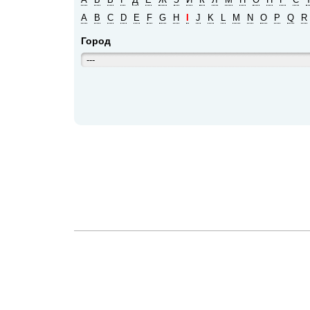
A
B
C
D
E
F
G
H
I
J
K
L
M
N
O
P
Q
R
Город
---