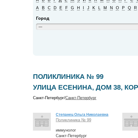
A
B
C
D
E
F
G
H
I
J
K
L
M
N
O
P
Q
R
Город
---
ПОЛИКЛИНИКА № 99
УЛИЦА ЕСЕНИНА, ДОМ 38, КОРПУ
Санкт-Петербург/
Санкт-Петербург
Степанец Ольга Николаевна
Поликлиника № 99
иммунолог
Санкт-Петербург