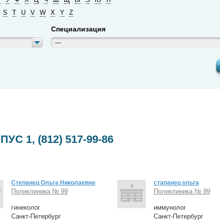
S
T
U
V
W
X
Y
Z
Специализация
---
С 1, (812) 517-99-86
Степанец Ольга Николаевна
стапанец ольга
Поликлиника № 99
Поликлиника № 99
гинеколог
иммунолог
Санкт-Петербург
Санкт-Петербург