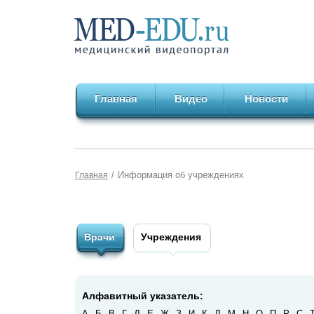
Главная
Видео
Новости
/
Информация об учреждениях
Главная
Врачи
Учреждения
Алфавитный указатель:
А
Б
В
Г
Д
Е
Ж
З
И
К
Л
М
Н
О
П
Р
С