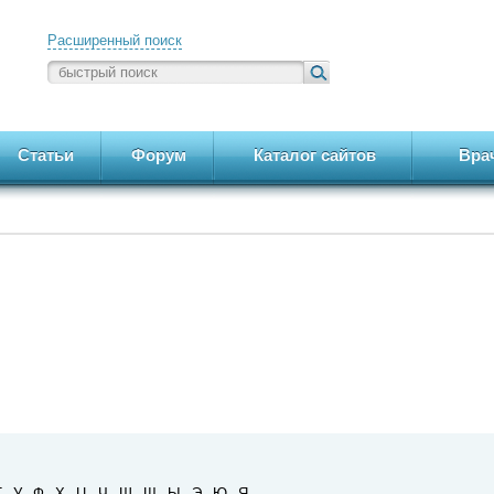
Расширенный поиск
Статьи
Форум
Каталог сайтов
Вра
Т
У
Ф
Х
Ц
Ч
Ш
Щ
Ы
Э
Ю
Я