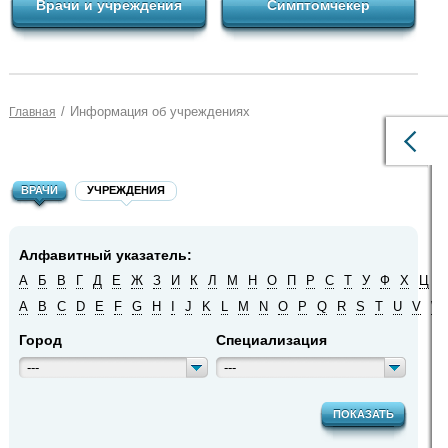
Врачи и учреждения
Симптомчекер
/
Информация об учреждениях
Главная
ВРАЧИ
УЧРЕЖДЕНИЯ
Алфавитный указатель:
А
Б
В
Г
Д
Е
Ж
З
И
К
Л
М
Н
О
П
Р
С
Т
У
Ф
Х
Ц
Ч
A
B
C
D
E
F
G
H
I
J
K
L
M
N
O
P
Q
R
S
T
U
V
W
Город
Специализация
---
---
ПОКАЗАТЬ