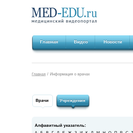
Главная
Видео
Новости
/
Информация о врачах
Главная
Врачи
Учреждения
Алфавитный указатель:
А
Б
В
Г
Д
Е
Ж
З
И
К
Л
М
Н
О
П
Р
С