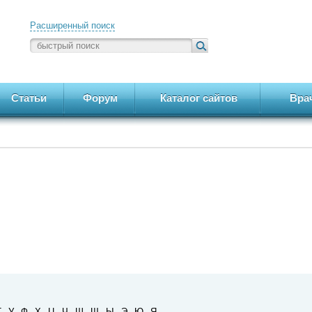
Расширенный поиск
Статьи
Форум
Каталог сайтов
Вра
Т
У
Ф
Х
Ц
Ч
Ш
Щ
Ы
Э
Ю
Я