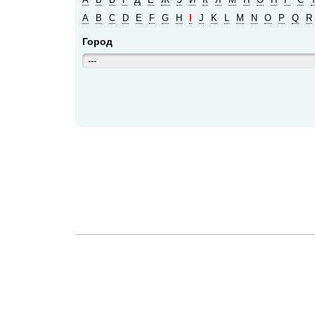
A
B
C
D
E
F
G
H
I
J
K
L
M
N
O
P
Q
R
Город
---