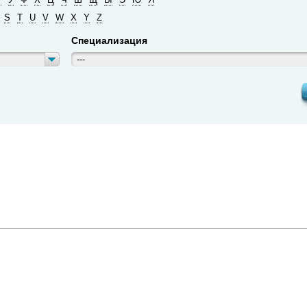
S
T
U
V
W
X
Y
Z
Специализация
---