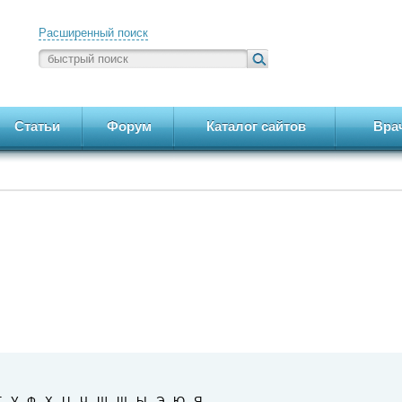
Расширенный поиск
Статьи
Форум
Каталог сайтов
Вра
Т
У
Ф
Х
Ц
Ч
Ш
Щ
Ы
Э
Ю
Я