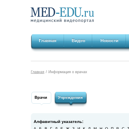
Главная
Видео
Новости
/
Информация о врачах
Главная
Врачи
Учреждения
Алфавитный указатель:
А
Б
В
Г
Д
Е
Ж
З
И
К
Л
М
Н
О
П
Р
С