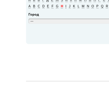
A
B
C
D
E
F
G
H
I
J
K
L
M
N
O
P
Q
R
Город
---