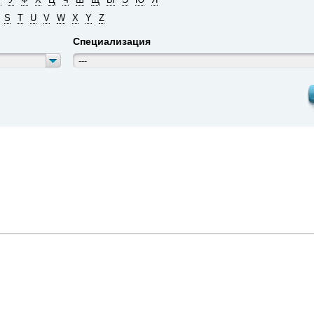
S
T
U
V
W
X
Y
Z
Специализация
---