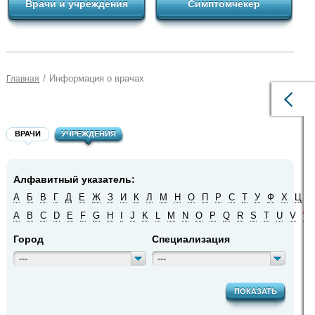
Врачи и учреждения
Симптомчекер
/
Информация о врачах
Главная
ВРАЧИ
УЧРЕЖДЕНИЯ
Алфавитный указатель:
А
Б
В
Г
Д
Е
Ж
З
И
К
Л
М
Н
О
П
Р
С
Т
У
Ф
Х
Ц
Ч
A
B
C
D
E
F
G
H
I
J
K
L
M
N
O
P
Q
R
S
T
U
V
W
Город
Специализация
---
---
ПОКАЗАТЬ