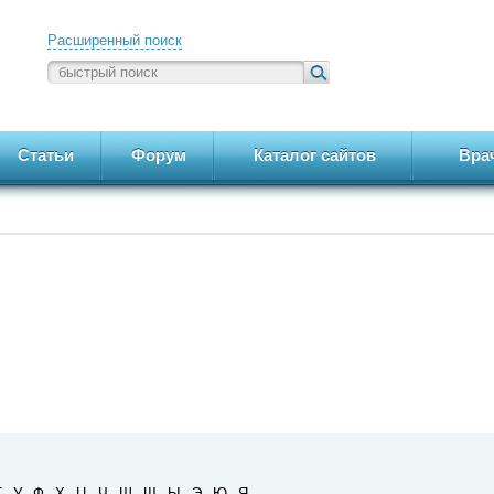
Расширенный поиск
Статьи
Форум
Каталог сайтов
Вра
Т
У
Ф
Х
Ц
Ч
Ш
Щ
Ы
Э
Ю
Я