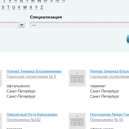
S
T
U
V
W
X
Y
Z
Специализация
---
Попова Зинаида Владимировна
Попова Зинаида Влад
Городская поликлиника № 6
Городская поликлини
офтальмолог
терапевт
Санкт-Петербург
Санкт-Петербург
Санкт-Петербург
Санкт-Петербург
Пидлисный Пётр Николаевич
Полукарова Лидия Гр
Поликлиника №102
Поликлиника № 55