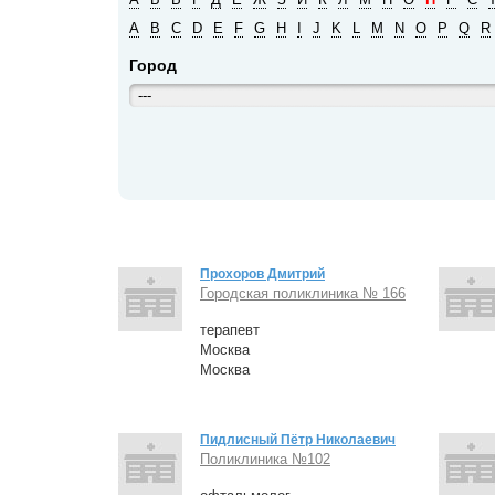
A
B
C
D
E
F
G
H
I
J
K
L
M
N
O
P
Q
R
Город
---
Прохоров Дмитрий
Городская поликлиника № 166
терапевт
Москва
Москва
Пидлисный Пётр Николаевич
Поликлиника №102