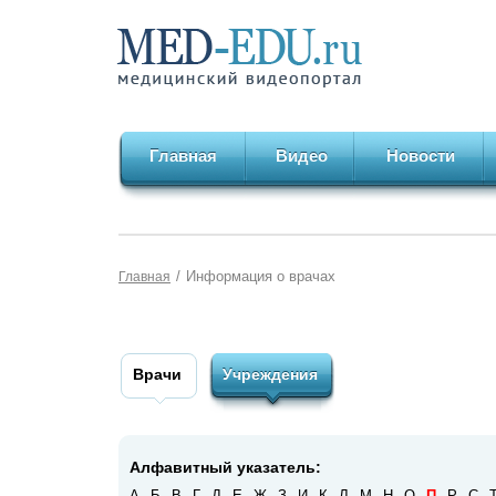
Главная
Видео
Новости
/
Информация о врачах
Главная
Врачи
Учреждения
Алфавитный указатель:
А
Б
В
Г
Д
Е
Ж
З
И
К
Л
М
Н
О
П
Р
С