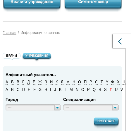
Врачи и учреждения
Симптомчекер
/
Информация о врачах
Главная
ВРАЧИ
УЧРЕЖДЕНИЯ
Алфавитный указатель:
А
Б
В
Г
Д
Е
Ж
З
И
К
Л
М
Н
О
П
Р
С
Т
У
Ф
Х
Ц
Ч
A
B
C
D
E
F
G
H
I
J
K
L
M
N
O
P
Q
R
S
T
U
V
W
Город
Специализация
---
---
ПОКАЗАТЬ