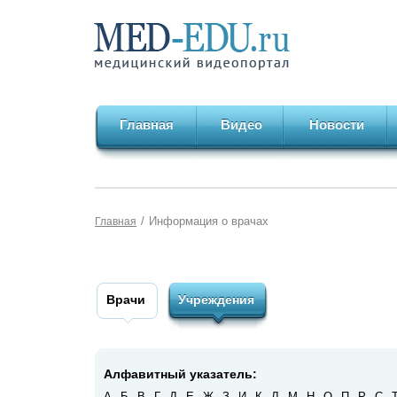
Главная
Видео
Новости
/
Информация о врачах
Главная
Врачи
Учреждения
Алфавитный указатель:
А
Б
В
Г
Д
Е
Ж
З
И
К
Л
М
Н
О
П
Р
С