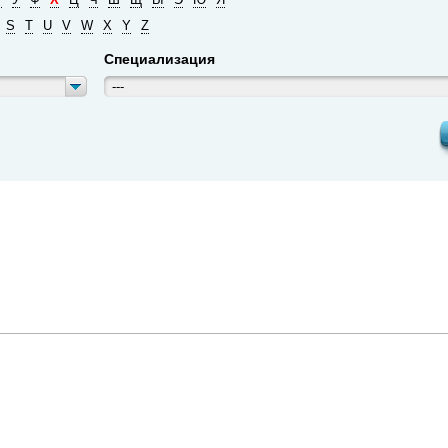
S
T
U
V
W
X
Y
Z
Специализация
---