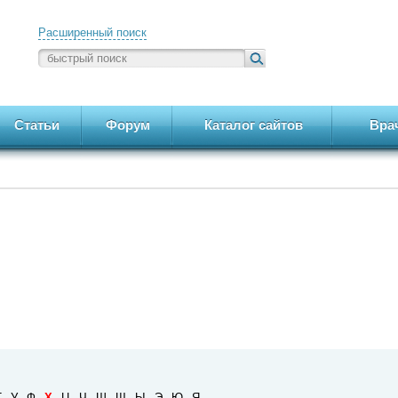
Расширенный поиск
Статьи
Форум
Каталог сайтов
Вра
Т
У
Ф
Х
Ц
Ч
Ш
Щ
Ы
Э
Ю
Я