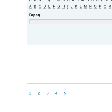
A
B
C
D
E
F
G
H
I
J
K
L
M
N
O
P
Q
R
Город
---
1
2
3
4
5