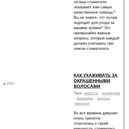
ли ваш стоматолог
оказывает вам самую
качественную помощь?
Вы не знаете, что лучше
подходит для ухода за
вашими зубами? Это
чрезвычайно важные
вопросы, которые каждый
должен учитывать при
поиске стоматолога.
КАК УХАЖИВАТЬ ЗА
ОКРАШЕННЫМИ
1093
ВОЛОСАМИ
Теги:
красота
,
косметика
,
женщины
,
волосы
,
трихолог
Во все времена девушки
очень трепетно
относились к своей
внешности, стремились