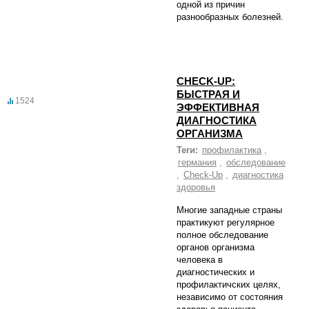
одной из причин
разнообразных болезней.
CHECK-UP:
БЫСТРАЯ И
1524
ЭФФЕКТИВНАЯ
ДИАГНОСТИКА
ОРГАНИЗМА
Теги:
профилактика
,
германия
,
обследование
,
Check-Up
,
диагностика
здоровья
Многие западные страны
практикуют регулярное
полное обследование
органов организма
человека в
диагностических и
профилактичских целях,
независимо от состояния