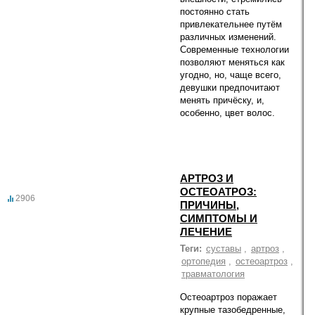
постоянно стать
привлекательнее путём
различных изменений.
Современные технологии
позволяют меняться как
угодно, но, чаще всего,
девушки предпочитают
менять причёску, и,
особенно, цвет волос.
АРТРОЗ И
ОСТЕОАТРОЗ:
2906
ПРИЧИНЫ,
СИМПТОМЫ И
ЛЕЧЕНИЕ
Теги:
суставы
,
артроз
,
ортопедия
,
остеоартроз
,
травматология
Остеоартроз поражает
крупные тазобедренные,