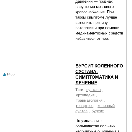
давлении — признак
нарушения мозгового
кровоснабжения. При
таком симптоме лучше
выяснить причину
патологии и при помощи
медикаментозных средств
избавиться от нее.
БУРСИТ КОЛЕННОГО
СУСТАВА:
1456
СИМПТОМАТИКА И
ЛЕЧЕНИЕ
Теги:
суставы
,
ортопедия
,
травматология
,
гонартроз
,
коленный
сустав
,
бурсит
По умолчанию
большинство больных
неприятные ощущения в