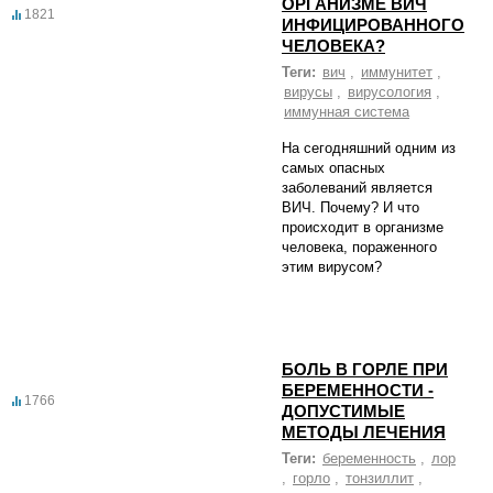
ОРГАНИЗМЕ ВИЧ
1821
ИНФИЦИРОВАННОГО
ЧЕЛОВЕКА?
Теги:
вич
,
иммунитет
,
вирусы
,
вирусология
,
иммунная система
На сегодняшний одним из
самых опасных
заболеваний является
ВИЧ. Почему? И что
происходит в организме
человека, пораженного
этим вирусом?
БОЛЬ В ГОРЛЕ ПРИ
БЕРЕМЕННОСТИ -
1766
ДОПУСТИМЫЕ
МЕТОДЫ ЛЕЧЕНИЯ
Теги:
беременность
,
лор
,
горло
,
тонзиллит
,