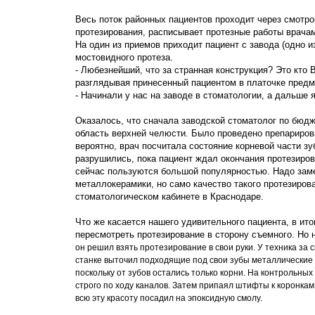
Весь поток районных пациентов проходит через смотр
протезирования, расписывает протезные работы врача
На один из приемов приходит пациент с завода (одно 
мостовидного протеза.
- Любезнейший, что за странная конструкция? Это кто
разглядывая принесенный пациентом в платочке предм
- Начинали у нас на заводе в стоматологии, а дальше я
Оказалось, что сначала заводской стоматолог по бюд
область верхней челюсти. Было проведено препарирова
вероятно, врач посчитала состояние корневой части з
разрушились, пока пациент ждал окончания протезиров
сейчас пользуются большой популярностью. Надо замет
металлокерамики, но само качество такого протезиров
стоматологическом кабинете в Краснодаре.
Что же касается нашего удивительного пациента, в ит
пересмотреть протезирование в сторону съемного. Но 
он решил взять протезирование в свои руки. У техника за
станке выточил подходящие под свои зубы металлические 
поскольку от зубов остались только корни. На контрольных
строго по ходу каналов. Затем припаял штифты к коронкам
всю эту красоту посадил на эпоксидную смолу.