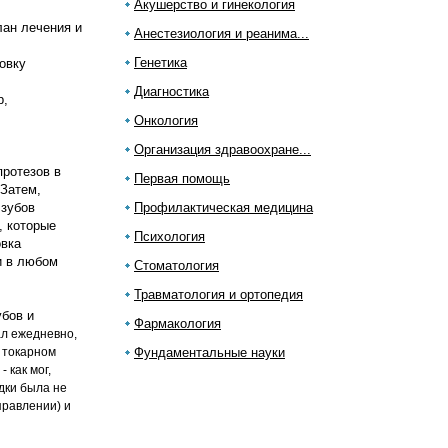
Акушерство и гинекология
лан лечения и
Анестезиология и реанима...
Генетика
овку
Диагностика
р,
Онкология
Организация здравоохране...
протезов в
Первая помощь
 Затем,
 зубов
Профилактическая медицина
, которые
Психология
овка
и в любом
Стоматология
Травматология и ортопедия
убов и
Фармакология
ал ежедневно,
а токарном
Фундаментальные науки
 как мог,
адки была не
правлении) и