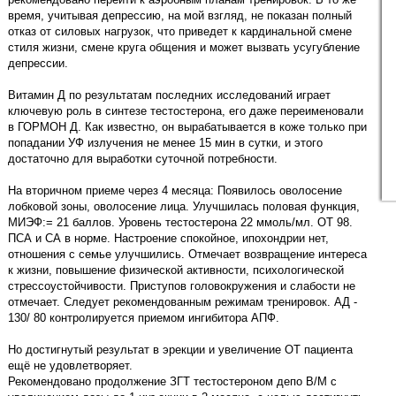
время, учитывая депрессию, на мой взгляд, не показан полный
отказ от силовых нагрузок, что приведет к кардинальной смене
стиля жизни, смене круга общения и может вызвать усугубление
депрессии.
Витамин Д по результатам последних исследований играет
ключевую роль в синтезе тестостерона, его даже переименовали
в ГОРМОН Д. Как известно, он вырабатывается в коже только при
попадании УФ излучения не менее 15 мин в сутки, и этого
достаточно для выработки суточной потребности.
На вторичном приеме через 4 месяца: Появилось оволосение
лобковой зоны, оволосение лица. Улучшилась половая функция,
МИЭФ:= 21 баллов. Уровень тестостерона 22 ммоль/мл. ОТ 98.
ПСА и СА в норме. Настроение спокойное, ипохондрии нет,
отношения с семье улучшились. Отмечает возвращение интереса
к жизни, повышение физической активности, психологической
стрессоустойчивости. Приступов головокружения и слабости не
отмечает. Следует рекомендованным режимам тренировок. АД -
130/ 80 контролируется приемом ингибитора АПФ.
Но достигнутый результат в эрекции и увеличение ОТ пациента
ещё не удовлетворяет.
Рекомендовано продолжение ЗГТ тестостероном депо В/М с