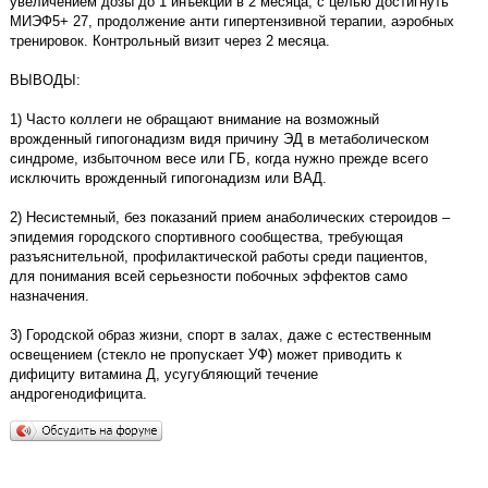
увеличением дозы до 1 инъекции в 2 месяца, с целью достигнуть
МИЭФ5+ 27, продолжение анти гипертензивной терапии, аэробных
тренировок. Контрольный визит через 2 месяца.
ВЫВОДЫ:
1) Часто коллеги не обращают внимание на возможный
врожденный гипогонадизм видя причину ЭД в метаболическом
синдроме, избыточном весе или ГБ, когда нужно прежде всего
исключить врожденный гипогонадизм или ВАД.
2) Несистемный, без показаний прием анаболических стероидов –
эпидемия городского спортивного сообщества, требующая
разъяснительной, профилактической работы среди пациентов,
для понимания всей серьезности побочных эффектов само
назначения.
3) Городской образ жизни, спорт в залах, даже с естественным
освещением (стекло не пропускает УФ) может приводить к
дифициту витамина Д, усугубляющий течение
андрогенодифицита.