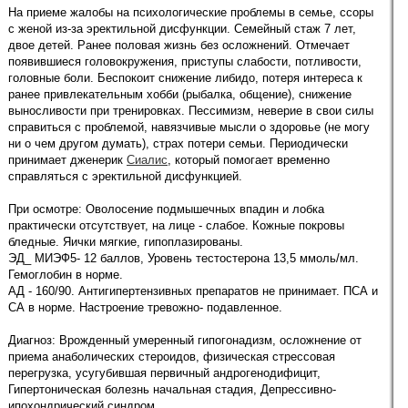
На приеме жалобы на психологические проблемы в семье, ссоры
с женой из-за эректильной дисфункции. Семейный стаж 7 лет,
двое детей. Ранее половая жизнь без осложнений. Отмечает
появившиеся головокружения, приступы слабости, потливости,
головные боли. Беспокоит снижение либидо, потеря интереса к
ранее привлекательным хобби (рыбалка, общение), снижение
выносливости при тренировках. Пессимизм, неверие в свои силы
справиться с проблемой, навязчивые мысли о здоровье (не могу
ни о чем другом думать), страх потери семьи. Периодически
принимает дженерик
Сиалис
, который помогает временно
справляться с эректильной дисфункцией.
При осмотре: Оволосение подмышечных впадин и лобка
практически отсутствует, на лице - слабое. Кожные покровы
бледные. Яички мягкие, гипоплазированы.
ЭД_ МИЭФ5- 12 баллов, Уровень тестостерона 13,5 ммоль/мл.
Гемоглобин в норме.
АД - 160/90. Антигипертензивных препаратов не принимает. ПСА и
СА в норме. Настроение тревожно- подавленное.
Диагноз: Врожденный умеренный гипогонадизм, осложнение от
приема анаболических стероидов, физическая стрессовая
перегрузка, усугубившая первичный андрогенодифицит,
Гипертоническая болезнь начальная стадия, Депрессивно-
ипохондрический синдром.