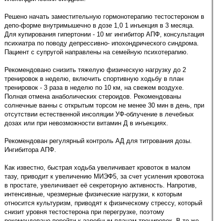
Решено начать заместительную гормонотерапию тестостероном в
депо-форме внутримышечно в дозе 1,0 1 инъекция в 3 месяца.
Для купирования гипертонии - 10 мг ингибитор АПФ, консультация
психиатра по поводу депрессивно- ипохондрического синдрома.
Пациент с супругой направлены на семейную психотерапию.
Рекомендовано снизить тяжелую физическую нагрузку до 2
тренировок в неделю, включить спортивную ходьбу в план
тренировок - 3 раза в неделю по 10 км, на свежем воздухе.
Полная отмена анаболических стероидов. Рекомендованы
солнечные ванны с открытым торсом не менее 30 мин в день, при
отсутствии естественной инсоляции УФ-облучение в лечебных
дозах или при невозможности витамин Д в инъекциях.
Рекомендован регулярный контроль АД для титрования дозы.
Ингибитора АПФ.
Как известно, быстрая ходьба увеличивает кровоток в малом
тазу, приводит к увеличению МИЭФ5, за счет усиления кровотока
в простате, увеличивает её секреторную активность. Напротив,
интенсивные, чрезмерные физические нагрузки, к которым
относится культуризм, приводят к физическому стрессу, который
снизит уровня тестостерона при перегрузке, поэтому
рекомендовано перейти к аэробным планам тренировок. В то же