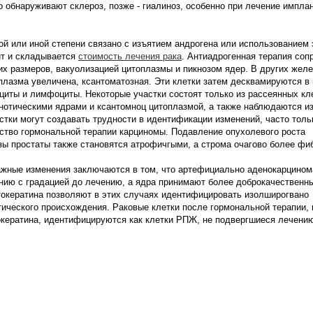
 обнаруживают склероз, позже - гиалиноз, особенно при лечение импла
й или иной степени связано с изъятием андрогена или использованием 
ит и складывается
стоимость лечения рака
. Антиадрогенная терапия со
х размеров, вакуолизацией цитоплазмы и пикнозом ядер. В других желе
плазма увеличена, ксантоматозная. Эти клетки затем десквамируются в
циты и лимфоциты. Некоторые участки состоят только из рассеянных кл
кнотическими ядрами и ксантомноц цитоплазмой, а также наблюдаются 
стки могут создавать трудности в идентификации изменений, часто тол
ство гормональной терапии карциномы. Подавление опухолевого роста
ы простаты также становятся атрофичгыми, а строма очагово более фи
ажные изменения заключаются в том, что артефициально аденокарцином
ению с градацией до лечению, а ядра принимают более доброкачественн
окератина позволяют в этих случаях идентифицировать изолширогвано
ического происхождения. Раковые клетки после гормональной терапии, 
окератина, идентифицируются как клетки РПЖ, не подвергшиеся лечени