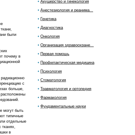
Акушерство и гинекология
Анестезиология и реанима...
Генетика
ле
Диагностика
 ткани,
кани были
Онкология
Организация здравоохране...
ских
Первая помощь
от почему в
диационной
Профилактическая медицина
Психология
 радиационно
Стоматология
ференциацию с
езах больше,
Травматология и ортопедия
м расположены
Фармакология
ледований.
Фундаментальные науки
е могут быть
ают типичные
 или отдельные
 тканях,
ышки в