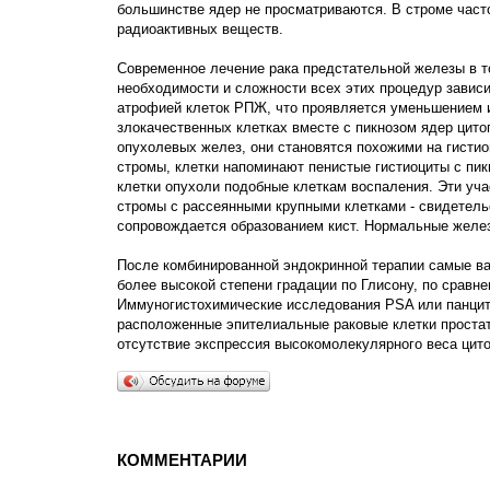
большинстве ядер не просматриваются. В строме часто
радиоактивных веществ.
Современное лечение рака предстательной железы в то
необходимости и сложности всех этих процедур завис
атрофией клеток РПЖ, что проявляется уменьшением и
злокачественных клетках вместе с пикнозом ядер цито
опухолевых желез, они становятся похожими на гистио
стромы, клетки напоминают пенистые гистиоциты с пи
клетки опухоли подобные клеткам воспаления. Эти уча
стромы с рассеянными крупными клетками - свидетель
сопровождается образованием кист. Нормальные желез
После комбинированной эндокринной терапии самые в
более высокой степени градации по Глисону, по сравн
Иммуногистохимические исследования PSA или панцит
расположенные эпителиальные раковые клетки простат
отсутствие экспрессия высокомолекулярного веса цит
КОММЕНТАРИИ