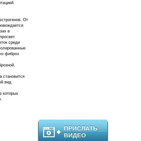
нтацией
эстрогенов. От
провождается
зах в
 просвет
еток среди
изолированные
ько фиброз
брозной.
а становится
ый вид.
в которых
ю.
ПРИСЛАТЬ
ВИДЕО