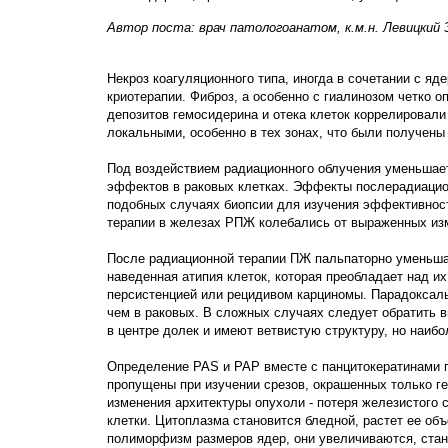
Автор поста: врач патологоанатом, к.м.н. Левицкий 
Некроз коагуляционного типа, иногда в сочетании с я
криотерапии. Фиброз, а особенно с гиалинозом четко о
депозитов гемосидерина и отека клеток коррелировал
локальными, особенно в тех зонах, что были получены
Под воздействием радиационного облучения уменьшает
эффектов в раковых клетках. Эффекты послерадиацион
подобных случаях биопсии для изучения эффективнос
терапии в железах РПЖ колебались от выраженных изм
После радиационной терапии ПЖ пальпаторно уменьша
наведенная атипия клеток, которая преобладает над 
персистенцией или рецидивом карциномы. Парадоксаль
чем в раковых. В сложных случаях следует обратить 
в центре долек и имеют ветвистую структуру, но наи
Определение PAS и PAP вместе с панцитокератинами п
пропущены при изучении срезов, окрашенных только г
изменения архитектуры опухоли - потеря железистого 
клетки. Цитоплазма становится бледной, растет ее об
полиморфизм размеров ядер, они увеличиваются, ста