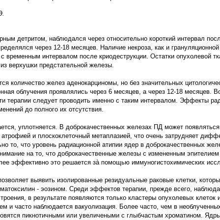
Э.
дерным детритом, наблюдался через относительно короткий интервал пос
пределялся через 12-18 месяцев. Наличие некроза, как и грануляционной
и с временным интервалом после криодеструкции. Остатки опухолевой т
 из верхушки предстательной железы.
ся количество желез аденокарциномы, но без значительных цитологиче
ная облучения проявлялись через 6 месяцев, а через 12-18 месяцев. В
ти терапии следует проводить именно с таким интервалом. Эффекты ра
енений до полного их отсутствия.
ется, уплотняется. В доброкачественных железах ПД может появляться
их атрофией и плоскоклеточный метаплазией, что очень затрудняет диф
но то, что уровень радиационной атипии ядер в доброкачественных жел
внимание на то, что доброкачественные железы с измененным эпителие
более эффективно это решается зà помощью иммуногистохимических исс
озволяет выявить изолированные резидуальные раковые клетки, которы
ематоксилин - эозином. Среди эффектов терапии, прежде всего, наблюд
строения, в результате появляются только кластеры опухолевых клеток
ъем и часто наблюдается вакуолизация. Более часто, чем в необлученных
новятся пикнотичными или увеличеными с глыбчастым хроматином. Ядр