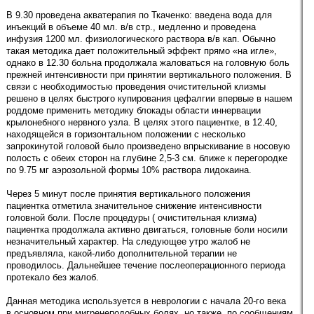
В 9.30 проведена акватерапия по Ткаченко: введена вода для
инъекций в объеме 40 мл. в/в стр., медленно и проведена
инфузия 1200 мл. физиологического раствора в/в кап. Обычно
такая методика дает положительный эффект прямо «на игле»,
однако в 12.30 больна продолжала жаловаться на головную боль
прежней интенсивности при принятии вертикального положения. В
связи с необходимостью проведения очистительной клизмы
решено в целях быстрого купирования цефалгии впервые в нашем
роддоме применить методику блокады области иннервации
крылонебного нервного узла. В целях этого пациентке, в 12.40,
находящейся в горизонтальном положении с несколько
запрокинутой головой было произведено впрыскивание в носовую
полость с обеих сторон на глубине 2,5-3 см. ближе к перегородке
по 9.75 мг аэрозольной формы 10% раствора лидокаина.
Через 5 минут после принятия вертикального положения
пациентка отметила значительное снижение интенсивности
головной боли. После процедуры ( очистительная клизма)
пациентка продолжала активно двигаться, головные боли носили
незначительный характер. На следующее утро жалоб не
предъявляла, какой-либо дополнительной терапии не
проводилось. Дальнейшее течение послеоперационного периода
протекало без жалоб.
Данная методика используется в неврологии с начала 20-го века
в основном при мигренеподобных болях, но также, по сообщениям