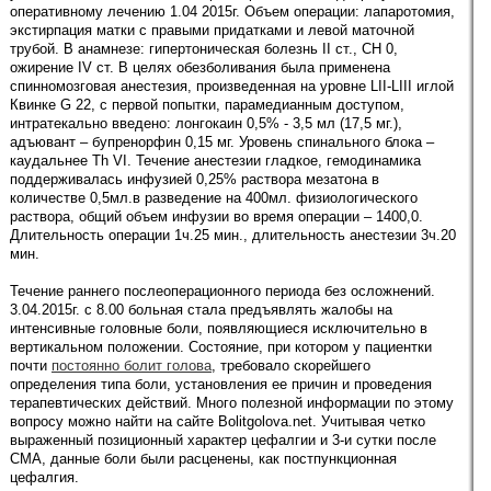
оперативному лечению 1.04 2015г. Объем операции: лапаротомия,
экстирпация матки с правыми придатками и левой маточной
трубой. В анамнезе: гипертоническая болезнь II ст., СН 0,
ожирение IV ст. В целях обезболивания была применена
спинномозговая анестезия, произведенная на уровне LII-LIII иглой
Квинке G 22, с первой попытки, парамедианным доступом,
интратекально введено: лонгокаин 0,5% - 3,5 мл (17,5 мг.),
адъювант – бупренорфин 0,15 мг. Уровень спинального блока –
каудальнее Th VI. Течение анестезии гладкое, гемодинамика
поддерживалась инфузией 0,25% раствора мезатона в
количестве 0,5мл.в разведение на 400мл. физиологического
раствора, общий объем инфузии во время операции – 1400,0.
Длительность операции 1ч.25 мин., длительность анестезии 3ч.20
мин.
Течение раннего послеоперационного периода без осложнений.
3.04.2015г. с 8.00 больная стала предъявлять жалобы на
интенсивные головные боли, появляющиеся исключительно в
вертикальном положении. Состояние, при котором у пациентки
почти
постоянно болит голова
, требовало скорейшего
определения типа боли, установления ее причин и проведения
терапевтических действий. Много полезной информации по этому
вопросу можно найти на сайте Bolitgolova.net. Учитывая четко
выраженный позиционный характер цефалгии и 3-и сутки после
СМА, данные боли были расценены, как постпункционная
цефалгия.