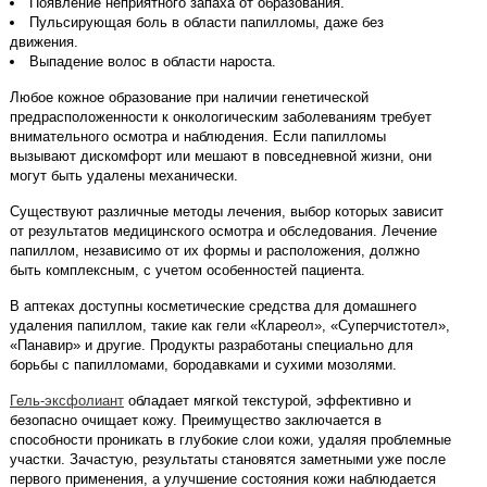
Появление неприятного запаха от образования.
Пульсирующая боль в области папилломы, даже без
движения.
Выпадение волос в области нароста.
Любое кожное образование при наличии генетической
предрасположенности к онкологическим заболеваниям требует
внимательного осмотра и наблюдения. Если папилломы
вызывают дискомфорт или мешают в повседневной жизни, они
могут быть удалены механически.
Существуют различные методы лечения, выбор которых зависит
от результатов медицинского осмотра и обследования. Лечение
папиллом, независимо от их формы и расположения, должно
быть комплексным, с учетом особенностей пациента.
В аптеках доступны косметические средства для домашнего
удаления папиллом, такие как гели «Клареол», «Суперчистотел»,
«Панавир» и другие. Продукты разработаны специально для
борьбы с папилломами, бородавками и сухими мозолями.
Гель-эксфолиант
обладает мягкой текстурой, эффективно и
безопасно очищает кожу. Преимущество заключается в
способности проникать в глубокие слои кожи, удаляя проблемные
участки. Зачастую, результаты становятся заметными уже после
первого применения, а улучшение состояния кожи наблюдается