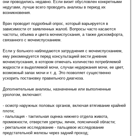
они проводились недавно. Если визит обусловлен конкретными
недугами, лучше всего проводить анализы в период их
возникновения.
Врач проводит подробный опрос, который варьируется в
зависимости от заявленных жалоб. Вопросы часто касаются
частоты, объема и цвета мочеиспускания, а также дискомфорта,
связанного с мочеиспусканием.
Если у больного наблюдаются затруднения с мочеиспусканием,
ему рекомендуется перед консультацией вести дневник
мочеиспускания, в котором отмечать количество потребляемой
жидкости и выделяемой мочи, случаи недержания мочи, ее цвет,
возможный запах мочи и т. д. Это позволяет существенно
ускорить постановку правильного диагноза.
Дополнительные анализы, назначенные или выполненные
урологом, включают:
- осмотр наружных половых органов, включая втягивание крайней
плоти;
- пальпация - тактильная оценка нижнего отдела живота,
промежности, отверстия уретры, яичек, поясничной области;
- ректальное исследование - пальцевое исследование
предстательной железы через задний проход;