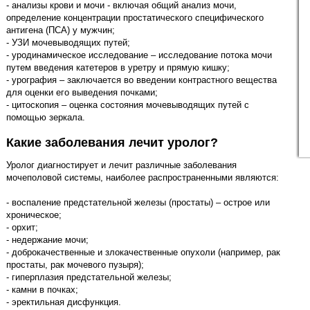
- анализы крови и мочи - включая общий анализ мочи,
определение концентрации простатического специфического
антигена (ПСА) у мужчин;
- УЗИ мочевыводящих путей;
- уродинамическое исследование – исследование потока мочи
путем введения катетеров в уретру и прямую кишку;
- урография – заключается во введении контрастного вещества
для оценки его выведения почками;
- цитоскопия – оценка состояния мочевыводящих путей с
помощью зеркала.
Какие заболевания лечит уролог?
Уролог диагностирует и лечит различные заболевания
мочеполовой системы, наиболее распространенными являются:
- воспаление предстательной железы (простаты) – острое или
хроническое;
- орхит;
- недержание мочи;
- доброкачественные и злокачественные опухоли (например, рак
простаты, рак мочевого пузыря);
- гиперплазия предстательной железы;
- камни в почках;
- эректильная дисфункция.