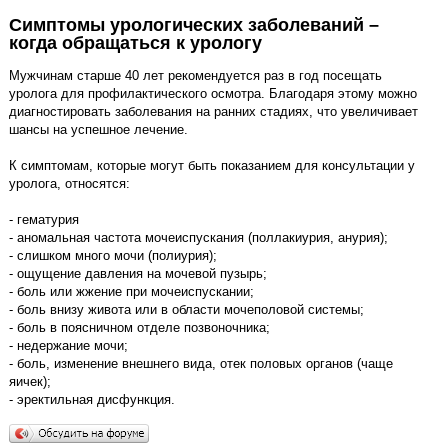
Симптомы урологических заболеваний –
когда обращаться к урологу
Мужчинам старше 40 лет рекомендуется раз в год посещать
уролога для профилактического осмотра. Благодаря этому можно
диагностировать заболевания на ранних стадиях, что увеличивает
шансы на успешное лечение.
К симптомам, которые могут быть показанием для консультации у
уролога, относятся:
- гематурия
- аномальная частота мочеиспускания (поллакиурия, анурия);
- слишком много мочи (полиурия);
- ощущение давления на мочевой пузырь;
- боль или жжение при мочеиспускании;
- боль внизу живота или в области мочеполовой системы;
- боль в поясничном отделе позвоночника;
- недержание мочи;
- боль, изменение внешнего вида, отек половых органов (чаще
яичек);
- эректильная дисфункция.