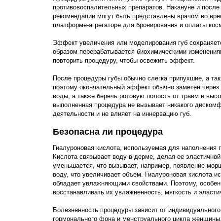
противовоспалительных препаратов. Накануне и после
рекомендации могут быть представлены врачом во вре
платформе-агрегаторе для бронирования и оплаты кос
Эффект увеличения или моделирования губ сохраняется
образом перерабатывается биохимическими изменениям
повторить процедуру, чтобы освежить эффект.
После процедуры губы обычно слегка припухшие, а так
поэтому окончательный эффект обычно заметен через 5
воды, а также беречь ротовую полость от травм и выс
выполненная процедура не вызывает никакого дискомф
деятельности и не влияет на иннервацию губ.
Безопасна ли процедура
Гиалуроновая кислота, используемая для наполнения 
Кислота связывает воду в дерме, делая ее эластичной
уменьшается, что вызывает, например, появление морщ
воду, что увеличивает объем. Гиалуроновая кислота ис
обладает увлажняющими свойствами. Поэтому, особен
восстанавливать их увлажненность, мягкость и эласти
Болезненность процедуры зависит от индивидуального 
гормонального фона и менструального цикла женщины.