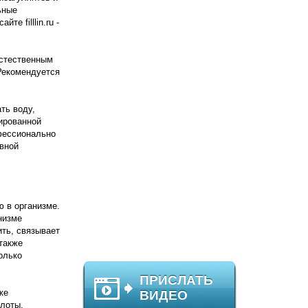
ьные
те filllin.ru -
естественным
Рекомендуется
ть воду,
ированной
офессионально
вной
ю в организме.
низме
ить, связывает
 также
олько
ПРИСЛАТЬ
же
ВИДЕО
слоты,