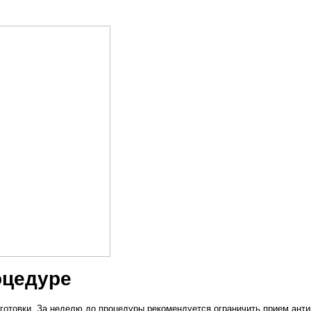
оцедуре
готовки. За неделю до процедуры рекомендуется ограничить прием анти