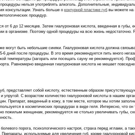
 процедуры нельзя употреблять алкоголь. Дополнительные, индивидуал
мя консультации. Узнать больше о
контурной пластике губ
вы можете на сай
метологических процедур.
 от 6 до 12 месяцев. Затем гиалуроновая кислота, введенная в губы, 
и в организме. Поэтому одной процедуры на всю жизнь недостаточно. 
же могут быть небольшие синяки. Гиалуроновая кислота должна связыва
-6 дней после процедуры. В это время рекомендуется пить много негаз
окой температуры (загорать или посещать сауну не рекомендуется). Пр
орта. Равномерно введенная гиалуроновая кислота не мешает повседне
губ, представляет собой кислоту, естественным образом присутствующу
 и упругой. С возрастом количество гиалуроновой кислоты в нашем орга
ин. Препарат, введенный в кожу, в том месте, которое мы хотим заполн
пользуется в косметических процедурах в виде геля. Интересно, что он
но пожилым женщинам, рекомендуется не столько увеличивать губы, ск
чность.
болевого порога, психологического настроя, страха перед иглами, а так
 Препараты, используемые для увеличения губ, кроме гиалуроновой ки