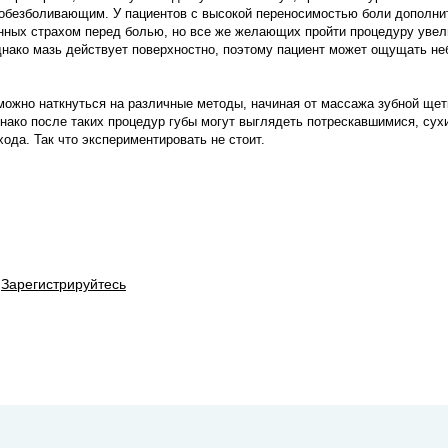
 обезболивающим. У пациентов с высокой переносимостью боли дополни
анных страхом перед болью, но все же желающих пройти процедуру увел
нако мазь действует поверхностно, поэтому пациент может ощущать н
можно наткнуться на различные методы, начиная от массажа зубной щет
днако после таких процедур губы могут выглядеть потрескавшимися, сухи
ода. Так что экспериментировать не стоит.
Зарегистрируйтесь