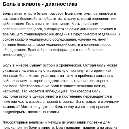
Боль в животе - диагностика
Боль в животе часто бывает разовой. Если симптомы повторяются и
вызывают беспокойство, обратитесь к врачу, который определит тип
заболевания. Боль в животе также может быть признаком
болезненного процесса, выходящего за рамки домашнего лечения и
требующего стационарного наблюдения в хирургическом отделении. В
основе каждого медицинского обследования, конечно же, лежит
история болезни, а также медицинский осмотр и дополнительное
обследование. Врач собирает информацию о типе боли и ее
местонахождении.
Боль в животе бывает острой и хронической. Острая боль может
указывать на внезапную и серьезную причину, в то время как
меньшая боль может указывать на то, что проблема связана с
заболеванием, которое продолжается в течение некоторого
времени. Местоположение боли в животе особенно важно,
например, это касается аппендицита, при котором боль
располагается в центре живота и постепенно перемещается в
нижнюю часть живота с правой стороны. Вы страдаете желчными
камнями? Может ощущаться боль внизу живота под правым
подреберьем, похоже на колики.
Лабораторные анализы и методы визуализации полезны для
поиска причин боли в животе. Врач направит пациента на анализ