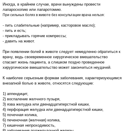
Иногда, в крайнем случае, врачи вынуждены провести
лапароскопию или лапаротомию.
При сильных болях в животе без консультации врача нельзя:
- пить слабительные (например, касторовое масло);
- пить и есть;
- прикладывать горячие компрессы;
- давить на живот.
При появлении болей в животе следует немедленно обратиться к
врачу, ведь своевременное хирургическое вмешательство
спасает жизнь пациента, а слишком поздно проведенное
хирургическое вмешательство может закончиться неудачей.
К наиболее серьезным формам заболевания, характеризующимся
внезапной болью в животе, относятся следующие:
1) аппендицит,
2) воспаление желчного пузыря,
3) язва желудка или двенадцатиперстной кишки,
4) перфорация желудка или двенадцатиперстной кишки,
5) почечная колика,
6) печеночная (желчная) колика,
7) кишечная непроходимость,
8) заболевания поджелудочной железы,