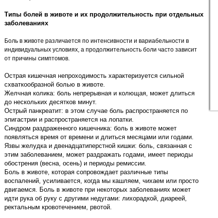
Типы болей в животе и их продолжительность при отдельных
заболеваниях
Боль в животе различается по интенсивности и вариабельности в
индивидуальных условиях, а продолжительность боли часто зависит
от причины симптомов.
Острая кишечная непроходимость характеризуется сильной
схваткообразной болью в животе.
Желчная колика: боль непрерывная и колющая, может длиться
до нескольких десятков минут.
Острый панкреатит: в этом случае боль распространяется по
эпигастрии и распространяется на лопатки.
Синдром раздраженного кишечника: боль в животе может
появляться время от времени и длиться месяцами или годами.
Язвы желудка и двенадцатиперстной кишки: боль, связанная с
этим заболеванием, может раздражать годами, имеет периоды
обострения (весна, осень) и периоды ремиссии.
Боль в животе, которая сопровождает различные типы
воспалений, усиливается, когда мы кашляем, чихаем или просто
двигаемся. Боль в животе при некоторых заболеваниях может
идти рука об руку с другими недугами: лихорадкой, диареей,
ректальным кровотечением, рвотой.