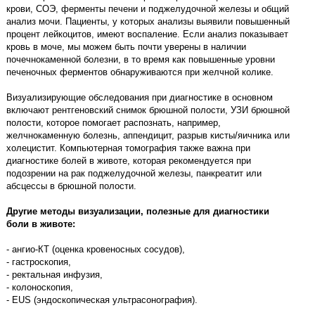
крови, СОЭ, ферменты печени и поджелудочной железы и общий
анализ мочи. Пациенты, у которых анализы выявили повышенный
процент лейкоцитов, имеют воспаление. Если анализ показывает
кровь в моче, мы можем быть почти уверены в наличии
почечнокаменной болезни, в то время как повышенные уровни
печеночных ферментов обнаруживаются при желчной колике.
Визуализирующие обследования при диагностике в основном
включают рентгеновский снимок брюшной полости, УЗИ брюшной
полости, которое помогает распознать, например,
желчнокаменную болезнь, аппендицит, разрыв кисты/яичника или
холецистит. Компьютерная томография также важна при
диагностике болей в животе, которая рекомендуется при
подозрении на рак поджелудочной железы, панкреатит или
абсцессы в брюшной полости.
Другие методы визуализации, полезные для диагностики
боли в животе:
- ангио-КТ (оценка кровеносных сосудов),
- гастроскопия,
- ректальная инфузия,
- колоноскопия,
- EUS (эндоскопическая ультрасонография).