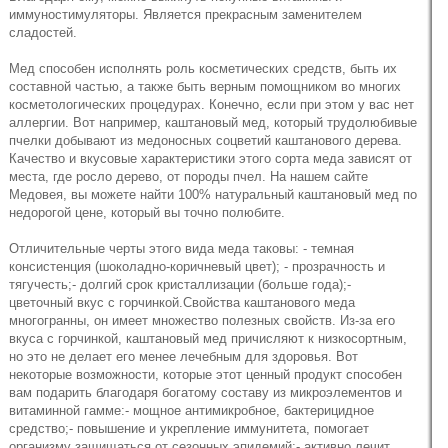
иммуностимуляторы. Является прекрасным заменителем
сладостей.
Мед способен исполнять роль косметических средств, быть их
составной частью, а также быть верным помощником во многих
косметологических процедурах. Конечно, если при этом у вас нет
аллергии. Вот например, каштановый мед
, который трудолюбивые
пчелки добывают из медоносных соцветий каштанового дерева.
Качество и вкусовые характеристики этого сорта меда зависят от
места, где росло дерево, от породы пчел. На нашем сайте
Медовея, вы можете найти 100% натуральный каштановый мед по
недорогой цене, который вы точно полюбите.
Отличительные черты этого вида меда таковы: - темная
консистенция (шоколадно-коричневый цвет); - прозрачность и
тягучесть;- долгий срок кристаллизации (больше года);-
цветочный вкус с горчинкой.Свойства каштанового меда
многогранны, он имеет множество полезных свойств. Из-за его
вкуса с горчинкой, каштановый мед причисляют к низкосортным,
но это не делает его менее лечебным для здоровья. Вот
некоторые возможности, которые этот ценный продукт способен
вам подарить благодаря богатому составу из микроэлементов и
витаминной гамме:- мощное антимикробное, бактерицидное
средство;- повышение и укрепление иммунитета, помогает
организму защищаться от сезонных эпидемий;- активно лечит