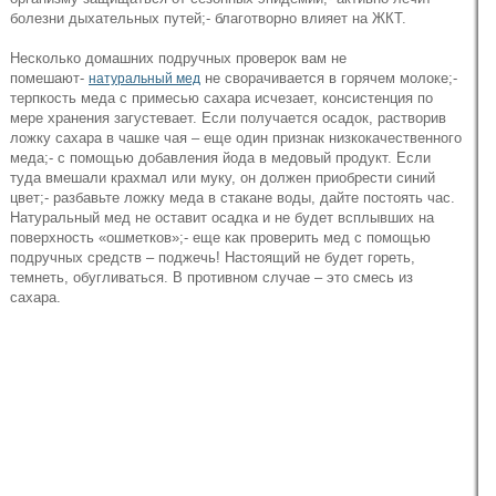
болезни дыхательных путей;- благотворно влияет на ЖКТ.
Несколько домашних подручных проверок вам не
помешают-
не сворачивается в горячем молоке;-
натуральный мед
терпкость меда с примесью сахара исчезает, консистенция по
мере хранения загустевает. Если получается осадок, растворив
ложку сахара в чашке чая – еще один признак низкокачественного
меда;- с помощью добавления йода в медовый продукт. Если
туда вмешали крахмал или муку, он должен приобрести синий
цвет;- разбавьте ложку меда в стакане воды, дайте постоять час.
Натуральный мед не оставит осадка и не будет всплывших на
поверхность «ошметков»;- еще как проверить мед с помощью
подручных средств – поджечь! Настоящий не будет гореть,
темнеть, обугливаться. В противном случае – это смесь из
сахара.