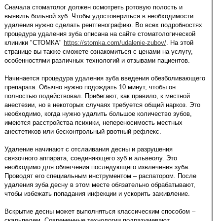
Сначала стоматолог должен осмотреть ротовую полость и
выявить больной зуб. Чтобы удостовериться в необходимости
удаления нужно сделать рентгенографию. Во всех подробностях
процедура удаления зуба описана на сайте стоматологической
клиники "СТОМКА"
https://stomka.com/udalenie-zubov/
. На этой
странице вы также сможете ознакомиться с ценами на услугу,
особенностями различных технологий и отзывами пациентов.
Начинается процедура удаления зуба введения обезболивающего
препарата. Обычно нужно подождать 10 минут, чтобы он
полностью подействовал. Прибегают, как правило, к местной
анестезии, но в некоторых случаях требуется общий наркоз. Это
необходимо, когда нужно удалить большое количество зубов,
имеются расстройства психики, непереносимость местных
анестетиков или бесконтрольный рвотный рефлекс.
Удаление начинают с отслаивания десны и разрушения
связочного аппарата, соединяющего зуб и альвеолу. Это
необходимо для облегчения последующего извлечения зуба.
Проводят его специальным инструментом – распатором. После
удаления зуба десну в этом месте обязательно обрабатывают,
чтобы избежать попадания инфекции и ускорить заживление.
Вскрытие десны может выполняться классическим способом –
скальпелем. Современные технологии подразумевают