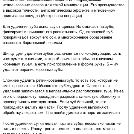
использование лазера для такой манипуляции. Его преимущества
в высокой точности, антисептическом эффекте и мгновенном
прижигании сосудов (бескровная операция).
Для удаления зуба используют щипцы. Их смыкают на зубе,
фиксируют и начинают его расшатывать. Однокорневой зуб
поворачивают вокруг его оси, а многокорневое образование
разрезают бормашиной пополам.
Щипцы для удаления зубов различаются по конфигурации. Есть
инструмент с шипами, который применяют обычно к нижним
коренным зубам, а есть приспособление в форме буквы S – им
удаляют верхние коренные зубы.
Сложнее удалить ретинированный зуб, то есть тот, который не
смог прорезаться. Обычно это зуб мудрости. Сложность в
удалении заключается в неправильном расположении зуба. Из-за
этого специалисту приходится разрезать слизистую оболочку и
просверливать костную ткань. Если зуб большой, то его
приходится делить на части. Послу удаления выполняют
обработку лекарством. При необходимости отверстие зашивают.
После удаления сутки нельзя чистить зубы, несколько часов не
пить и не есть. Ранку трогать нельзя, а полоскать рот можно