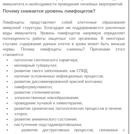
иммунитета и необходимости проведения лечебных мероприятий.
Почему снижается уровень лимфоцитов?
Лимфоциты представляют собой клеточные образования
иммунной структуры. Благодаря им поддерживаются различные
виды иммунитета. Уровень лимфоцитов напрямую определяет
полноценность работы защитных сил организма. В некоторых
случаях содержание данных клеток в крови может быть меньше
нормы. Почему лимфоциты снижены? Причинами этого
становятся:
· патологии септического характера;
· милиарный туберкулез;
· развитие такого заболевания, как СПИД;
· наличие осложненных инфекционных процессов;
· развитие диссеминированной красной волчанки;
· лимфогранулематоз;
· развитие спленомегалии;
· злокачественные новообразования;
· проведение лучевой и химиотерапии;
· развитие хронических патологических процессов в печени;
· хлороз;
· развитие анемического состояния;
· наступление подстадиипротивошока;
· развитие деструктивных процессов, связанных с