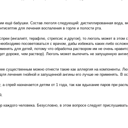
ении ещё бабушки. Состав люголя следующий: дистиллированная вода, 
нтисептик для лечения воспаления в горле и полости рта.
преи (ингалипт, терафлю, стрепсис и другое), то люголь может в этом 
необходимо посоветоваться с врачом, дабы избежать каких-либо осложн
менять для детей, потому что обработка раствором им не очень нравит
будет дороже, чем раствор). Люголь может вылечить не запущенную ангину
лее существенным можно отнести такие как аллергия на компоненты. Лю
у для лечения гнойной и запущенной ангины его лучше не применять. В о
, а спрей назначается детям от 1 года, так как вдыхание паров при рас
й.
ор каждого человека. Безусловно, в этом вопросе следует прислушивать