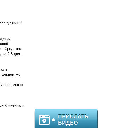
молекулярный
случае
ений.
ся. Средства
 за 2-3 дня.
голь
стальном же
пылении может
ся к мнению и
ПРИСЛАТЬ
ВИДЕО