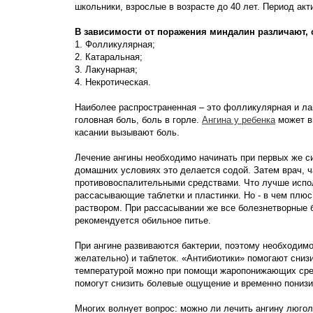
школьники, взрослые в возрасте до 40 лет. Период акти
В зависимости от поражения миндалин различают,
1. Фолликулярная;
2. Катаральная;
3. Лакунарная;
4. Некротическая.
Наиболее распространенная – это фолликулярная и ла
головная боль, боль в горле.
Ангина у ребенка
может в
касании вызывают боль.
Лечение ангины необходимо начинать при первых же си
домашних условиях это делается содой. Затем врач, 
противовоспалительными средствами. Что лучше испол
рассасывающие таблетки и пластинки. Но - в чем плюс
раствором. При рассасывании же все болезнетворные б
рекомендуется обильное питье.
При ангине развиваются бактерии, поэтому необходимо
желательно) и таблеток. «Антибиотики» помогают сниз
температурой можно при помощи жаропонижающих сред
помогут снизить болевые ощущение и временно понизит
Многих волнует вопрос: можно ли лечить ангину люго