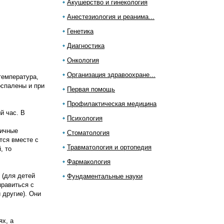
Акушерство и гинекология
Анестезиология и реанима...
Генетика
Диагностика
Онкология
Организация здравоохране...
температура,
спалены и при
Первая помощь
Профилактическая медицина
й час. В
Психология
личные
Стоматология
тся вместе с
Травматология и ортопедия
, то
Фармакология
 (для детей
Фундаментальные науки
правиться с
другие). Они
ях, а