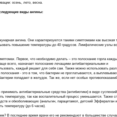
вации: осень, лето, весна.
 следующие виды ангины:
кунарная ангина. Они характеризуются такими симптомами как высокая 
ызвать повышение температуры до 40 градусов. Лимфатические узлы во
мптомах. Первое, что необходимо делать – это полоскание горла кажды
чаще всего, назначает полоскание лечащими антибактериальными и
ьзовать, каждый решает для себя сам. Также можно использовать раз
 полоскания - это в том, что бактерии не проглатываются, а выплевываю
актерии попадают в желудок. Так же, если нет особых противопоказаний
 принимать антибактериальные средства (антибиотики) в виде суспензий
ить температуру, так как воспалительный процесс уменьшается. Также с
ств и обезболивающих (анальгин, парацетамол, детский Эффералган и 
ь температуру (до 6 часов).
лем? В последнее время врачи его не рекомендуют в большинстве случа