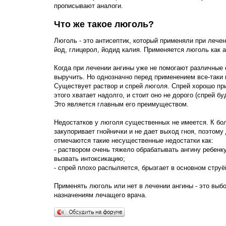
прописывают аналоги.
Что же такое люголь?
Люголь - это антисептик, который применяли при леч
йод, глицерол, йодид калия. Применяется люголь как а
Когда при лечении ангины уже не помогают различные с
выручить. Но однозначно перед применением все-таки 
Существует раствор и спрей люголя. Спрей хорошо при
этого хватает надолго, и стоит оно не дорого (спрей 
Это является главным его преимуществом.
Недостатков у люголя существенных не имеется. К бо
закупоривает гнойнички и не дает выход гноя, поэтом
отмечаются такие несущественные недостатки как:
- раствором очень тяжело обрабатывать ангину ребенку
вызвать интоксикацию;
- спрей плохо распыляется, брызгает в основном струё
Применять люголь или нет в лечении ангины - это выб
назначениям лечащего врача.