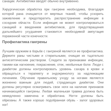
санации. Антибиотики вводят обычно внутривенно.
Хирургическая обработка при гангрене необходима, благодаря
которой рана очищается от мертвых тканей, чтобы ускорить
заживление и предотвратить распространение инфекции в
соседние области. Если инфекция не может контролироваться
санацией и введением антибиотиков, для предотвращения
дальнейшего ухудшения становится необходимой ампутация
пораженной части конечности.
Профилактика гангрены
Лучшим оружием в борьбе с гангреной является ее профилактика.
Держите раны чистыми и стерильными, очищая их тщательно
антисептическим раствором. Следите за признаками инфекции,
такими как нагноение, покраснение, отек, необычные боли. Люди с
диабетом должны контролировать уровень сахара в крови и
обращаться к терапевту и эндокринологу за надлежащим
лечением. Обучение правильному уходу за ногами является
жизненно важным для людей, страдающих диабетом. Они
должны регулярно осматривать свои ноги на наличие признаков
начинающейся гангрены. Любая маленькая травма должна быть
немедленно замечена и обработана. Ногти должны быть
обрезаны. А также хорошо подобранная обувь - залог здоровых
ног!