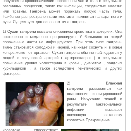
нарушается кровоснабжение пораженной части тела в результате
различных процессов, таких как инфекции, сосудистые болезни
или травмы. Гангрена может поражать любую часть тела.
Наиболее распространенными местами являются пальцы, ноги и
руки. Существует два основных типа гангрены:
1)
Сухая гангрена
вызвана снижением кровотока в артериях. Она
постепенно и медленно прогрессирует. У большинства людей
пораженные части не инфицируются. При этом типе гангрены
ткань становится холодной и черной, начинает сохнуть и, в конце
концов,может отторгаться. Сухая гангрена обычно наблюдается у
людей с закупоркой артерий ( артеросклероз ) в результате
повышения уровня холестерина в крови , диабетом , заядлых
курильщиков , а также вследствие генетических и других
факторов.
2)
Влажная
гангрена
развивается как
осложнение инфицированной
раны. Набухание тканей в
результате бактериальной
инфекции вызывает
внезапную остановку
кровотока.
Прекращение
кровотока способствует