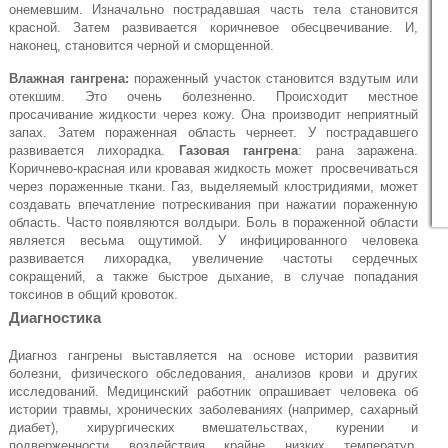
онемевшим. Изначально пострадавшая часть тела становится
красной. Затем развивается коричневое обесцвечивание. И,
наконец, становится черной и сморщенной.
Влажная гангрена:
пораженный участок становится вздутым или
отекшим. Это очень болезненно. Происходит местное
просачивание жидкости через кожу. Она производит неприятный
запах. Затем пораженная область чернеет. У пострадавшего
развивается лихорадка.
Газовая гангрена
: рана заражена.
Коричнево-красная или кровавая жидкость может просвечиваться
через пораженные ткани. Газ, выделяемый клостридиями, может
создавать впечатление потрескивания при нажатии пораженную
область. Часто появляются волдыри. Боль в пораженной области
является весьма ощутимой. У инфицированного человека
развивается лихорадка, увеличение частоты сердечных
сокращений, а также быстрое дыхание, в случае попадания
токсинов в общий кровоток.
Диагностика
Диагноз гангрены выставляется на основе истории развития
болезни, физического обследования, анализов крови и других
исследований. Медицинский работник опрашивает человека об
истории травмы, хронических заболеваниях (например, сахарный
диабет), хирургических вмешательствах, курении и
подверженности воздействия крайне низких температур.