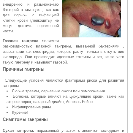
внедрению и размножению
бактерий в мышцах , так как
для борьбы с инфекцией
клетки крови (лейкоциты) не
могут достичь пораженной
части.
Газовая гангрена
является
разновидностью влажной гангрены, вызванной бактериями ,
известными как клостридии, которые растут только в отсутствие
кислорода. Они производят ядовитые токсины и газ, из-за чего
такую гангрену и называют газовой.
Причины гангрены
Следующие условия являются факторами риска для развития
гангрены:
Любые травмы, серьезные ожоги или обморожения
Болезни, которые влияют на циркуляцию крови, такие как
атеросклероз, сахарный диабет, болезнь Рейно.
Инфицирование раны.
Курение!
Симптомы гангрены
Сухая гангрена:
пораженный участок становится холодным и