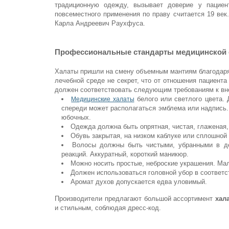
традиционную одежду, вызывает доверие у пациен
повсеместного применения по праву считается 19 век
Карла Андреевич Раухфуса.
Профессиональные стандарты медицинской
Халаты пришли на смену объемным мантиям благодаря и
лечебной среде не секрет, что от отношения пациента
должен соответствовать следующим требованиям к вн
белого или светлого цвета.
Медицинские халаты
спереди может располагаться эмблема или надпись
юбочных.
Одежда должна быть опрятная, чистая, глаженая,
Обувь закрытая, на низком каблуке или сплошной
Волосы должны быть чистыми, убранными в дел
реакций. Аккуратный, короткий маникюр.
Можно носить простые, неброские украшения. Мал
Должен использоваться головной убор в соответс
Аромат духов допускается едва уловимый.
Производители предлагают большой ассортимент
хал
и стильным, соблюдая дресс-код.