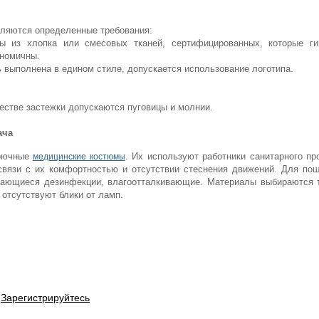
ляются определенные требования:
 из хлопка или смесовых тканей, сертифицированных, которые ги
ономичны.
 выполнена в едином стиле, допускается использование логотипа.
честве застежки допускаются пуговицы и молнии.
ача
брючные
. Их используют работники санитарного пр
медицинские костюмы
 связи с их комфортностью и отсутствии стеснения движений. Для по
гающиеся дезинфекции, влагоотталкивающие. Материалы выбираются 
и отсутствуют блики от ламп.
Зарегистрируйтесь