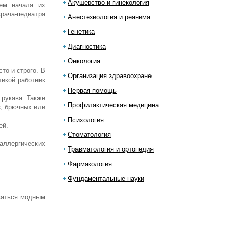
Акушерство и гинекология
нем начала их
врача-педиатра
Анестезиология и реанима...
Генетика
Диагностика
Онкология
то и строго. В
Организация здравоохране...
тикой работник
Первая помощь
рукава. Также
Профилактическая медицина
в
, брючных или
Психология
ей.
Стоматология
аллергических
Травматология и ортопедия
Фармакология
Фундаментальные науки
аваться модным