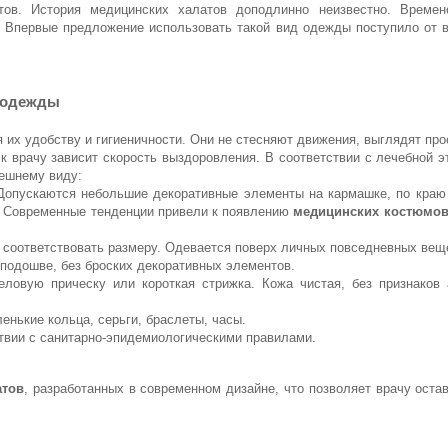
тов. История медицинских халатов доподлинно неизвестно. Време
. Впервые предложение использовать такой вид одежды поступило от 
 одежды
х удобству и гигиеничности. Они не стесняют движения, выглядят прос
 к врачу зависит скорость выздоровления. В соответствии с лечебной э
ешнему виду:
 Допускаются небольшие декоративные элементы на кармашке, по краю 
. Современные тенденции привели к появлению
медицинских костюмо
 соответствовать размеру. Одевается поверх личных повседневных вещ
 подошве, без броских декоративных элементов.
овую прическу или короткая стрижка. Кожа чистая, без признаков 
енькие кольца, серьги, браслеты, часы.
твии с санитарно-эпидемиологическими правилами.
атов
, разработанных в современном дизайне, что позволяет врачу ост