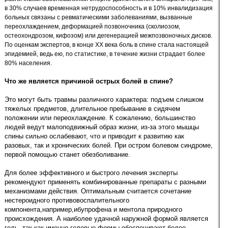
в 30% случаев временная нетрудоспособность и в 10% инвалидизация
больных связаны с ревматическими заболеваниями, вызванные
переохлаждением, деформацией позвоночника (сколиозом,
остеохондрозом, кифозом) или дегенерацией межпозвоночных дисков.
По оценкам экспертов, в конце ХХ века боль в спине стала настоящей
эпидемией, ведь ею, по статистике, в течение жизни страдает более
80% населения.
Что же является причиной острых болей в спине?
Это могут быть травмы различного характера: подъем слишком
тяжелых предметов, длительное пребывание в сидячем
положении или переохлаждение. К сожалению, большинство
людей ведут малоподвижный образ жизни, из-за этого мышцы
спины сильно ослабевают, что и приводит к развитию как
разовых, так и хронических болей. При остром болевом синдроме,
первой помощью станет обезболивание.
Для более эффективного и быстрого лечения эксперты
рекомендуют применять комбинированные препараты с разными
механизмами действия. Оптимальным считается сочетание
нестероидного противовоспалительного
компонента,например,ибупрофена и ментола природного
происхождения. А наиболее удачной наружной формой является
гель, так как именно гелевые формы обеспечивают более