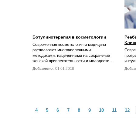
Ботулинотерапия в косметологии
Реаб
Клин
Современная косметология и медицина
располагают многочисленными
Совре
методиками, нацеленными на сохранение
прогр
женской привлекательности и молодости...
инсул
Добавлено:
01.01.2018
Добав
4
5
6
7
8
9
10
11
12