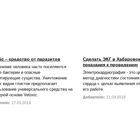
ic – средство от паразитов
Сделать ЭКГ в Хабаровск
показания к проведению
анизме человека часто поселяются
е бактерии и опасные
Электрокардиография - это 
итирующие существа. Уничтожение
метод диагностики состояния
х видов глистов предполагает
сердца с целью выявления о
ьзование универсального средства на
его работе.
дной основе Vetoxic.
Добавлено:
21.03.2018
лено:
27.03.2018