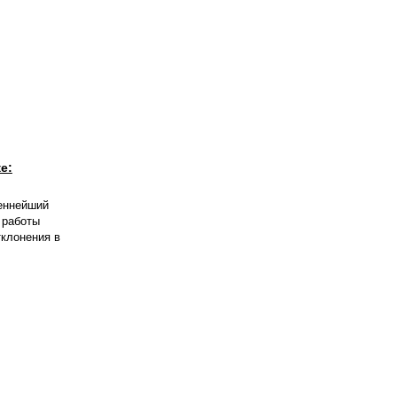
е:
ценнейший
 работы
тклонения в