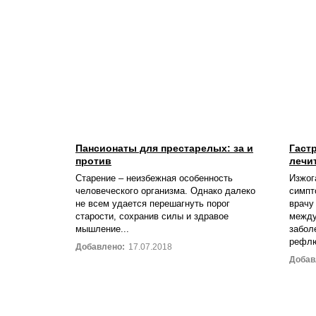
Пансионаты для престарелых: за и
Гаст
против
лечи
Старение – неизбежная особенность
Изжог
человеческого организма. Однако далеко
симпт
не всем удается перешагнуть порог
врачу
старости, сохранив силы и здравое
между
мышление...
забол
рефлю
Добавлено:
17.07.2018
Добав