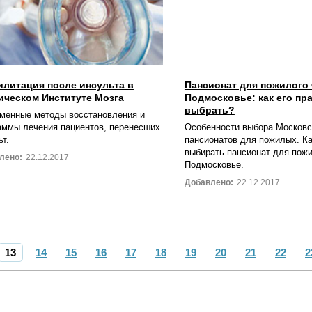
илитация после инсульта в
Пансионат для пожилого 
ическом Институте Мозга
Подмосковье: как его пр
выбрать?
менные методы восстановления и
аммы лечения пациентов, перенесших
Особенности выбора Московс
ьт.
пансионатов для пожилых. К
выбирать пансионат для пож
лено:
22.12.2017
Подмосковье.
Добавлено:
22.12.2017
13
14
15
16
17
18
19
20
21
22
2