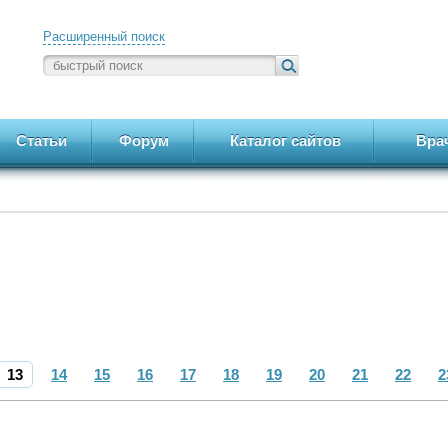
Расширенный поиск
Статьи
Форум
Каталог сайтов
Вра
13
14
15
16
17
18
19
20
21
22
2