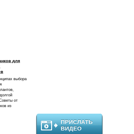
анков для
х
ов
инципах выбора
я
лантов,
 долгой
Советы от
ков из
ПРИСЛАТЬ
ВИДЕО