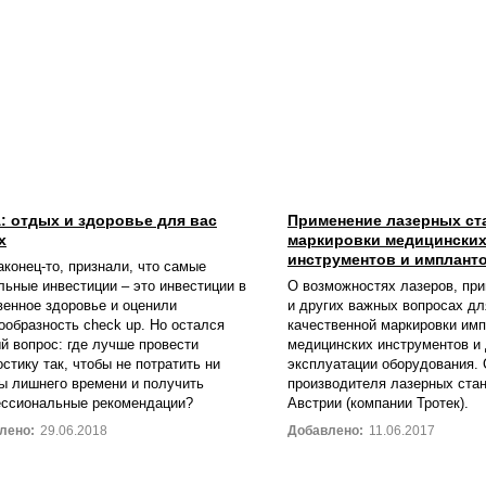
: отдых и здоровье для вас
Применение лазерных ст
х
маркировки медицински
инструментов и имплант
аконец-то, признали, что самые
льные инвестиции – это инвестиции в
О возможностях лазеров, пр
венное здоровье и оценили
и других важных вопросах дл
ообразность сheck up. Но остался
качественной маркировки имп
й вопрос: где лучше провести
медицинских инструментов и
остику так, чтобы не потратить ни
эксплуатации оборудования. 
ы лишнего времени и получить
производителя лазерных стан
ссиональные рекомендации?
Австрии (компании Тротек).
лено:
29.06.2018
Добавлено:
11.06.2017