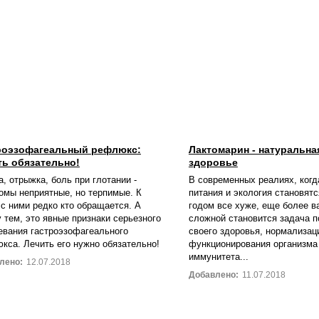
роэзофагеальный рефлюкс:
Лактомарин - натуральна
ть обязательно!
здоровье
а, отрыжка, боль при глотании -
В современных реалиях, когд
омы неприятные, но терпимые. К
питания и экология становят
 с ними редко кто обращается. А
годом все хуже, еще более в
 тем, это явные признаки серьезного
сложной становится задача 
евания гастроэзофагеального
своего здоровья, нормализац
кса. Лечить его нужно обязательно!
функционирования организма
иммунитета...
лено:
12.07.2018
Добавлено:
11.07.2018