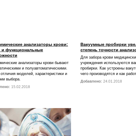
имические анализаторы крови:
Вакуумные пробирки ув
 и функциональные
степень точности анализ
ожности
Для забора крови медицинск
мические анализаторы крови бывают
учреждения используются в
атическими и полуавтоматическими.
пробирки. Как устроены вакут
 отличия моделей, характеристики и
чего производятся и как рабо
рии выбора.
Добавлено:
24.01.2018
лено:
15.02.2018