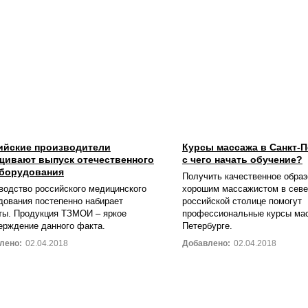
ийские производители
Курсы массажа в Санкт-П
щивают выпуск отечественного
с чего начать обучение?
борудования
Получить качественное образ
водство российского медицинского
хорошим массажистом в севе
дования постепенно набирает
российской столице помогут
ты. Продукция ТЗМОИ – яркое
профессиональные курсы мас
ерждение данного факта.
Петербурге.
лено:
02.04.2018
Добавлено:
02.04.2018