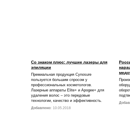
Со знаком плюс: лучшие лазеры для
Росс
эпиляции
нара
медо
Премиальная продукция Cynosure
пользуется большим спросом у
Произ
профессиональных косметологов.
обору
Лазерные аппараты Elite+ и Apogee+ для
оборо
удаления волос – это передовые
подтв
технологии, качество и эффективность.
Добав
Добавлено:
10.05.2018