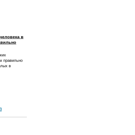
человека в
авильно
ких
ак правильно
илых в
3