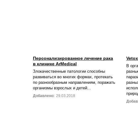
Персонализированное лечение рака
Vetox
в клинике ArMedical
В орг
Злокачественные патологии способны
разны
развиваться во многих формах, протекать
параз
по разнообразным направлениям, поражать
разны
организмы взрослых и детей...
испол
приро
Добавлено:
29.03.2018
Добав