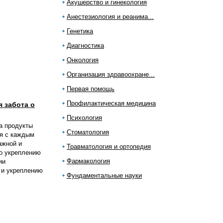
Акушерство и гинекология
Анестезиология и реанима...
Генетика
Диагностика
Онкология
Организация здравоохране...
Первая помощь
Профилактическая медицина
я забота о
Психология
а продукты
Стоматология
ся с каждым
ажной и
Травматология и ортопедия
по укреплению
Фармакология
ии
 и укреплению
Фундаментальные науки