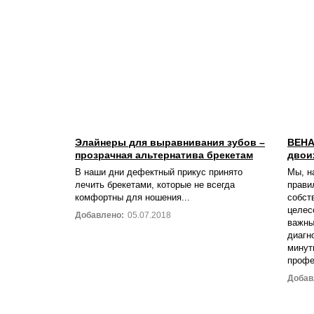
Элайнеры для выравнивания зубов –
ВЕНА
прозрачная альтернатива брекетам
двои
В наши дни дефектный прикус принято
Мы, н
лечить брекетами, которые не всегда
прави
комфортны для ношения...
собст
целес
Добавлено:
05.07.2018
важны
диагн
минут
профе
Добав