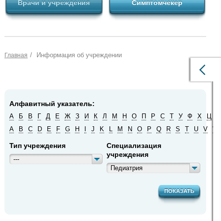
Врачи и учреждения
Симптомчекер
/
Информация об учреждении
Главная
Алфавитный указатель:
А
Б
В
Г
Д
Е
Ж
З
И
К
Л
М
Н
О
П
Р
С
Т
У
Ф
Х
Ц
Ч
A
B
C
D
E
F
G
H
I
J
K
L
M
N
O
P
Q
R
S
T
U
V
W
Тип учреждения
Специализация
учреждения
---
Педиатрия
ПОКАЗАТЬ