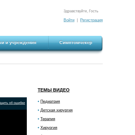
Здравствуйте, Гость
Войти
|
Регистрация
чи и учреждения
Симптомчекер
ТЕМЫ ВИДЕО
Педиатрия
щить об ошибке
Детская хирургия
Терапия
Хирургия