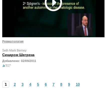
Ревматология
Seth Mark Berney
Синдром Шегрена
Добавлено:
02/09/2011
517
1
2
3
4
5
6
7
8
9
10