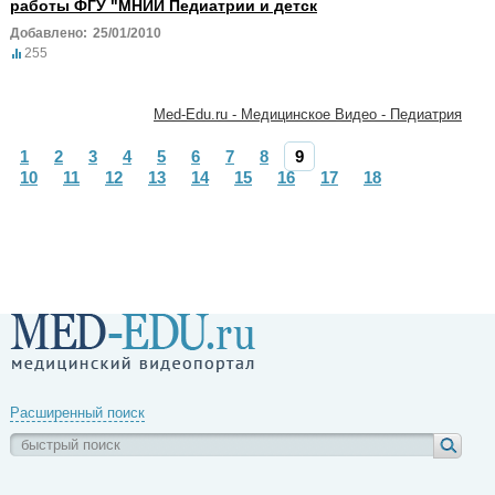
работы ФГУ "МНИИ Педиатрии и детск
Добавлено:
25/01/2010
255
Med-Edu.ru - Медицинское Видео - Педиатрия
1
2
3
4
5
6
7
8
9
10
11
12
13
14
15
16
17
18
Расширенный поиск