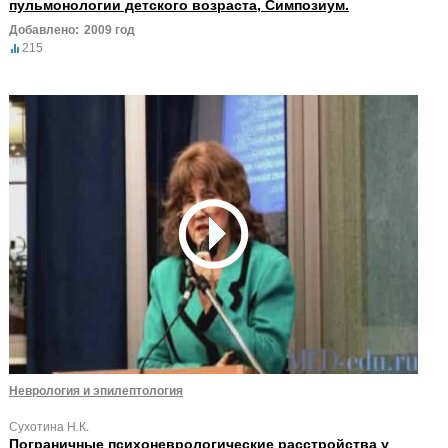
пульмонологии детского возраста, Симпозиум.
Добавлено:
2009 год
215
Неврология и эпилептология
Сухотина Н.К.
Пограничные психоневрологические расстройства у