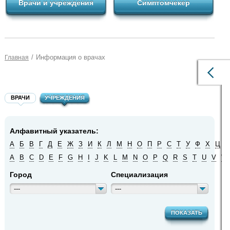
Врачи и учреждения
Симптомчекер
/
Информация о врачах
Главная
ВРАЧИ
УЧРЕЖДЕНИЯ
Алфавитный указатель:
А
Б
В
Г
Д
Е
Ж
З
И
К
Л
М
Н
О
П
Р
С
Т
У
Ф
Х
Ц
Ч
A
B
C
D
E
F
G
H
I
J
K
L
M
N
O
P
Q
R
S
T
U
V
W
Город
Специализация
---
---
ПОКАЗАТЬ