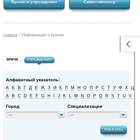
Врачи и учреждения
Симптомчекер
/
Информация о врачах
Главная
ВРАЧИ
УЧРЕЖДЕНИЯ
Алфавитный указатель:
А
Б
В
Г
Д
Е
Ж
З
И
К
Л
М
Н
О
П
Р
С
Т
У
Ф
Х
Ц
Ч
A
B
C
D
E
F
G
H
I
J
K
L
M
N
O
P
Q
R
S
T
U
V
W
Город
Специализация
---
---
ПОКАЗАТЬ