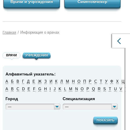
Врачи и учреждения
Симптомчекер
/
Информация о врачах
Главная
ВРАЧИ
УЧРЕЖДЕНИЯ
Алфавитный указатель:
А
Б
В
Г
Д
Е
Ж
З
И
К
Л
М
Н
О
П
Р
С
Т
У
Ф
Х
Ц
Ч
A
B
C
D
E
F
G
H
I
J
K
L
M
N
O
P
Q
R
S
T
U
V
W
Город
Специализация
---
---
ПОКАЗАТЬ