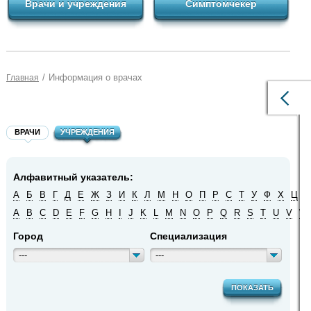
Врачи и учреждения
Симптомчекер
/
Информация о врачах
Главная
ВРАЧИ
УЧРЕЖДЕНИЯ
Алфавитный указатель:
А
Б
В
Г
Д
Е
Ж
З
И
К
Л
М
Н
О
П
Р
С
Т
У
Ф
Х
Ц
Ч
A
B
C
D
E
F
G
H
I
J
K
L
M
N
O
P
Q
R
S
T
U
V
W
Город
Специализация
---
---
ПОКАЗАТЬ