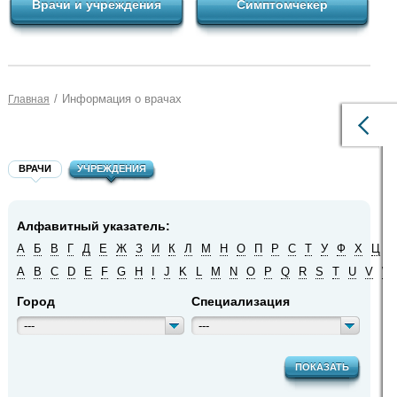
Врачи и учреждения
Симптомчекер
/
Информация о врачах
Главная
ВРАЧИ
УЧРЕЖДЕНИЯ
Алфавитный указатель:
А
Б
В
Г
Д
Е
Ж
З
И
К
Л
М
Н
О
П
Р
С
Т
У
Ф
Х
Ц
Ч
A
B
C
D
E
F
G
H
I
J
K
L
M
N
O
P
Q
R
S
T
U
V
W
Город
Специализация
---
---
ПОКАЗАТЬ