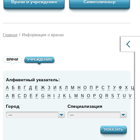
Врачи и учреждения
Симптомчекер
/
Информация о врачах
Главная
ВРАЧИ
УЧРЕЖДЕНИЯ
Алфавитный указатель:
А
Б
В
Г
Д
Е
Ж
З
И
К
Л
М
Н
О
П
Р
С
Т
У
Ф
Х
Ц
Ч
A
B
C
D
E
F
G
H
I
J
K
L
M
N
O
P
Q
R
S
T
U
V
W
Город
Специализация
---
---
ПОКАЗАТЬ