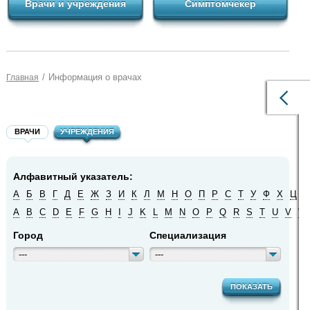
Врачи и учреждения
Симптомчекер
/
Информация о врачах
Главная
ВРАЧИ
УЧРЕЖДЕНИЯ
Алфавитный указатель:
А
Б
В
Г
Д
Е
Ж
З
И
К
Л
М
Н
О
П
Р
С
Т
У
Ф
Х
Ц
Ч
A
B
C
D
E
F
G
H
I
J
K
L
M
N
O
P
Q
R
S
T
U
V
W
Город
Специализация
---
---
ПОКАЗАТЬ