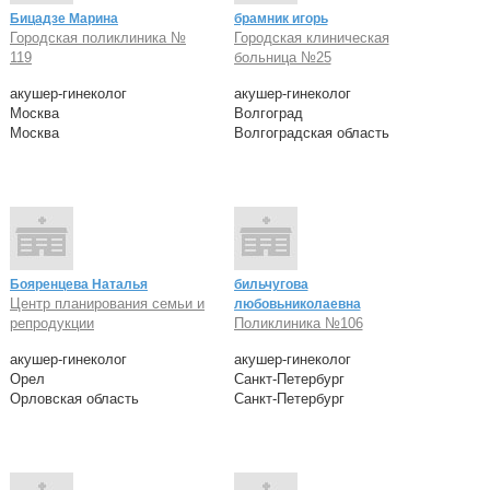
Бицадзе Марина
брамник игорь
Городская поликлиника №
Городская клиническая
119
больница №25
акушер-гинеколог
акушер-гинеколог
Москва
Волгоград
Москва
Волгоградская область
Бояренцева Наталья
бильчугова
Центр планирования семьи и
любовьниколаевна
репродукции
Поликлиника №106
акушер-гинеколог
акушер-гинеколог
Орел
Санкт-Петербург
Орловская область
Санкт-Петербург