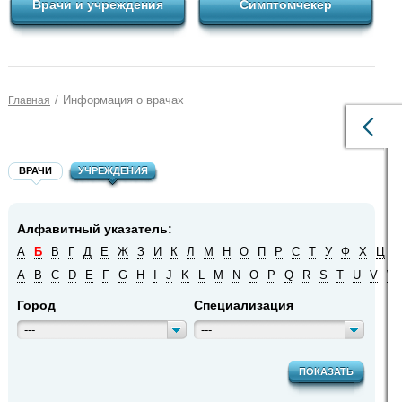
Врачи и учреждения
Симптомчекер
/
Информация о врачах
Главная
ВРАЧИ
УЧРЕЖДЕНИЯ
Алфавитный указатель:
А
Б
В
Г
Д
Е
Ж
З
И
К
Л
М
Н
О
П
Р
С
Т
У
Ф
Х
Ц
Ч
A
B
C
D
E
F
G
H
I
J
K
L
M
N
O
P
Q
R
S
T
U
V
W
Город
Специализация
---
---
ПОКАЗАТЬ